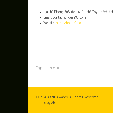
Địa chỉ: Phòng 608, tầng 6 tòa nhà Toyota Mỹ Đì
Email: contact@house3d.com
Website:
https://house3d.com
Tags:
House3D
© 2026 Ashui Awards. All Rights Reserved.
Theme by
Alx
.