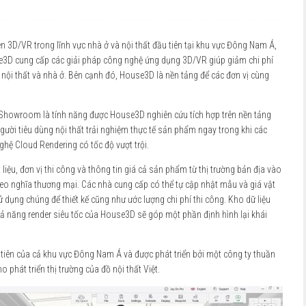
ên 3D/VR trong lĩnh vực nhà ở và nội thất đầu tiên tại khu vực Đông Nam Á,
se3D cung cấp các giải pháp công nghệ ứng dụng 3D/VR giúp giảm chi phí
c nội thất và nhà ở. Bên cạnh đó, House3D là nền tảng để các đơn vị cùng
 Showroom là tính năng được House3D nghiên cứu tích hợp trên nền tảng
gười tiêu dùng nội thất trải nghiệm thực tế sản phẩm ngay trong khi các
nghệ Cloud Rendering có tốc độ vượt trội.
liệu, đơn vị thi công và thông tin giá cả sản phẩm từ thị trường bản địa vào
heo nghĩa thương mại. Các nhà cung cấp có thể tự cập nhật mẫu và giá vật
ử dụng chúng để thiết kế cũng như ước lượng chi phí thi công. Kho dữ liệu
khả năng render siêu tốc của House3D sẽ góp một phần định hình lại khái
ầu tiên của cả khu vực Đông Nam Á và được phát triển bởi một công ty thuần
phát triển thị trường của đồ nội thất Việt.