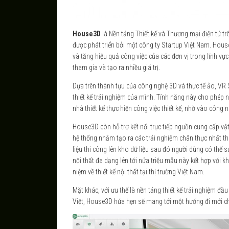
House3D
là Nền tảng Thiết kế và Thương mại điện tử tr
được phát triển bởi một công ty Startup Việt Nam. Hou
và tăng hiệu quả công việc của các đơn vị trong lĩnh vự
tham gia và tạo ra nhiều giá trị.
Dựa trên thành tựu của công nghệ 3D và thực tế ảo, VR
thiết kế trải nghiệm của mình. Tính năng này cho phép n
nhà thiết kế thực hiện công việc thiết kế, nhờ vào công 
House3D còn hỗ trợ kết nối trực tiếp nguồn cung cấp vật 
hệ thống nhằm tạo ra các trải nghiệm chân thực nhất t
liệu thi công lên kho dữ liệu sau đó người dùng có thể s
nội thất đa dạng lên tới nửa triệu mẫu này kết hợp với 
niệm về thiết kế nội thất tại thị trường Việt Nam.
Mặt khác, với ưu thế là nền tảng thiết kế trải nghiệm đ
Việt, House3D hứa hẹn sẽ mang tới một hướng đi mới cho 