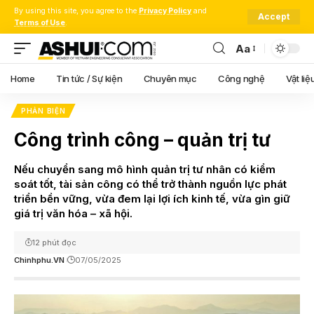
By using this site, you agree to the
Privacy Policy
and
Accept
Terms of Use
.
Aa
Font
Resizer
Home
Tin tức / Sự kiện
Chuyên mục
Công nghệ
Vật liệ
PHẢN BIỆN
Công trình công – quản trị tư
Nếu chuyển sang mô hình quản trị tư nhân có kiểm
soát tốt, tài sản công có thể trở thành nguồn lực phát
triển bền vững, vừa đem lại lợi ích kinh tế, vừa gìn giữ
giá trị văn hóa – xã hội.
12 phút đọc
Chinhphu.VN
07/05/2025