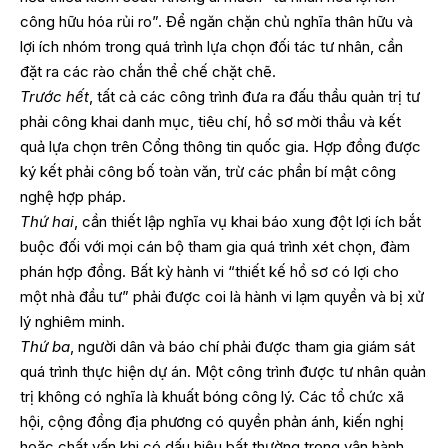
công hữu hóa rủi ro”. Để ngăn chặn chủ nghĩa thân hữu và
lợi ích nhóm trong quá trình lựa chọn đối tác tư nhân, cần
đặt ra các rào chắn thể chế chặt chẽ.
Trước hết
, tất cả các công trình đưa ra đấu thầu quản trị tư
phải công khai danh mục, tiêu chí, hồ sơ mời thầu và kết
quả lựa chọn trên Cổng thông tin quốc gia. Hợp đồng được
ký kết phải công bố toàn văn, trừ các phần bí mật công
nghệ hợp pháp.
Thứ hai
, cần thiết lập nghĩa vụ khai báo xung đột lợi ích bắt
buộc đối với mọi cán bộ tham gia quá trình xét chọn, đàm
phán hợp đồng. Bất kỳ hành vi “thiết kế hồ sơ có lợi cho
một nhà đầu tư” phải được coi là hành vi lạm quyền và bị xử
lý nghiêm minh.
Thứ ba
, người dân và báo chí phải được tham gia giám sát
quá trình thực hiện dự án. Một công trình được tư nhân quản
trị không có nghĩa là khuất bóng công lý. Các tổ chức xã
hội, cộng đồng địa phương có quyền phản ánh, kiến nghị
hoặc chất vấn khi có dấu hiệu bất thường trong vận hành,