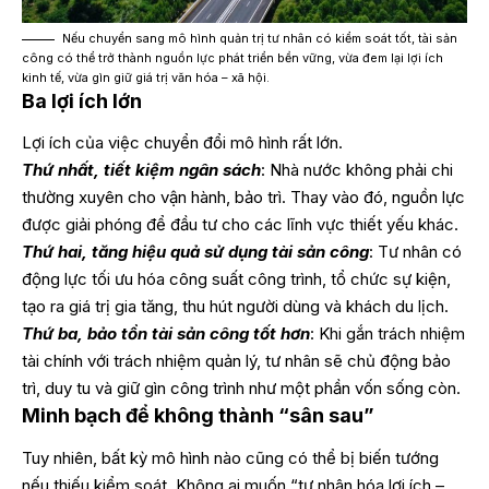
Nếu chuyển sang mô hình quản trị tư nhân có kiểm soát tốt, tài sản
công có thể trở thành nguồn lực phát triển bền vững, vừa đem lại lợi ích
kinh tế, vừa gìn giữ giá trị văn hóa – xã hội.
Ba lợi ích lớn
Lợi ích của việc chuyển đổi mô hình rất lớn.
Thứ nhất, tiết kiệm ngân sách
: Nhà nước không phải chi
thường xuyên cho vận hành, bảo trì. Thay vào đó, nguồn lực
được giải phóng để đầu tư cho các lĩnh vực thiết yếu khác.
Thứ hai, tăng hiệu quả sử dụng tài sản công
: Tư nhân có
động lực tối ưu hóa công suất công trình, tổ chức sự kiện,
tạo ra giá trị gia tăng, thu hút người dùng và khách du lịch.
Thứ ba, bảo tồn tài sản công tốt hơn
: Khi gắn trách nhiệm
tài chính với trách nhiệm quản lý, tư nhân sẽ chủ động bảo
trì, duy tu và giữ gìn công trình như một phần vốn sống còn.
Minh bạch để không thành “sân sau”
Tuy nhiên, bất kỳ mô hình nào cũng có thể bị biến tướng
nếu thiếu kiểm soát. Không ai muốn “tư nhân hóa lợi ích –