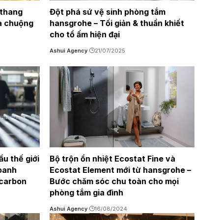
 thang
Đột phá sứ vệ sinh phòng tắm
a chuộng
hansgrohe – Tối giản & thuần khiết
cho tổ ấm hiện đại
Ashui Agency
21/07/2025
u thế giới
Bộ trộn ổn nhiệt Ecostat Fine và
doanh
Ecostat Element mới từ hansgrohe –
 carbon
Bước chăm sóc chu toàn cho mọi
phòng tắm gia đình
Ashui Agency
16/08/2024