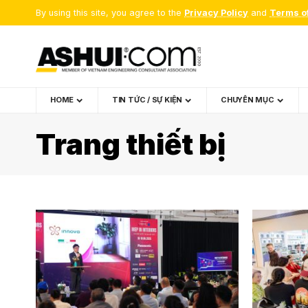
By using this site, you agree to the
Privacy Policy
and
Terms o
HOME
TIN TỨC / SỰ KIỆN
CHUYÊN MỤC
Trang thiết bị