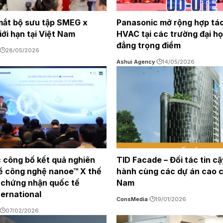
ắt bộ sưu tập SMEG x
Panasonic mở rộng hợp tác
ới hạn tại Việt Nam
HVAC tại các trường đại họ
đẳng trọng điểm
28/05/2026
Ashui Agency
14/05/2026
 công bố kết quả nghiên
TID Facade – Đối tác tin c
ề công nghệ nanoe™ X thế
hành cùng các dự án cao cấ
 chứng nhận quốc tế
Nam
ernational
ConsMedia
19/01/2026
07/02/2026