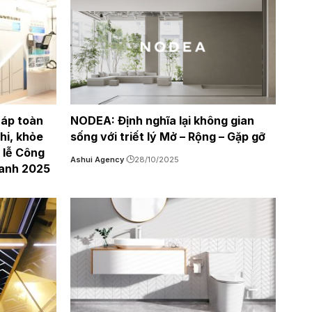
háp toàn
NODEA: Định nghĩa lại không gian
hi, khỏe
sống với triết lý Mở – Rộng – Gặp gỡ
 lễ Công
Ashui Agency
28/10/2025
xanh 2025