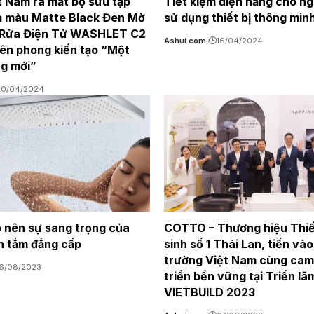
 Nam ra mắt bộ sưu tập
Tiết kiệm điện năng cho ng
ạ màu Matte Black Đen Mờ
sử dụng thiết bị thông min
 Rửa Điện Tử WASHLET C2
Ashui.com
16/04/2024
iên phong kiến tạo “Một
g mới”
20/04/2024
o nên sự sang trọng của
COTTO – Thương hiệu Thiết
n tắm đẳng cấp
sinh số 1 Thái Lan, tiến vào
trường Việt Nam cùng cam
16/08/2023
triển bền vững tại Triển lã
VIETBUILD 2023