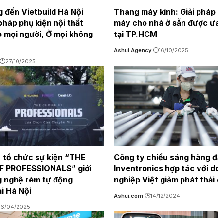
 đến Vietbuild Hà Nội
Thang máy kính: Giải pháp
pháp phụ kiện nội thất
máy cho nhà ở sẵn được ư
 mọi người, Ở mọi không
tại TP.HCM
Ashui Agency
16/10/2025
27/10/2025
tổ chức sự kiện “THE
Công ty chiếu sáng hàng đầ
F PROFESSIONALS” giới
Inventronics hợp tác với 
g nghệ rèm tự động
nghiệp Việt giảm phát thải
i Hà Nội
Ashui.com
14/12/2024
16/04/2025