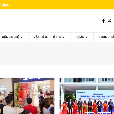
f Use
.
CÔNG NGHỆ
VẬT LIỆU / THIẾT BỊ
DỰ ÁN
TƯƠNG T