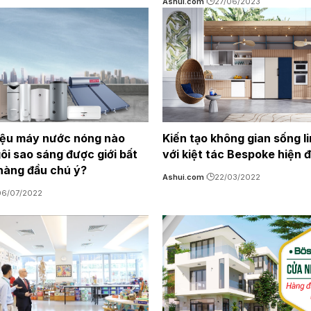
Ashui.com
27/06/2023
ệu máy nước nóng nào
Kiến tạo không gian sống l
ôi sao sáng được giới bất
với kiệt tác Bespoke hiện đ
hàng đầu chú ý?
Ashui.com
22/03/2022
06/07/2022