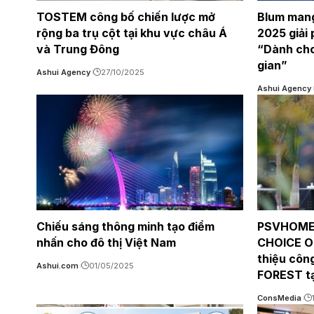
TOSTEM công bố chiến lược mở
Blum mang
rộng ba trụ cột tại khu vực châu Á
2025 giải 
và Trung Đông
“Dành cho
gian”
Ashui Agency
27/10/2025
Ashui Agency
Chiếu sáng thông minh tạo điểm
PSVHOME 
nhấn cho đô thị Việt Nam
CHOICE O
thiệu côn
Ashui.com
01/05/2025
FOREST tạ
ConsMedia