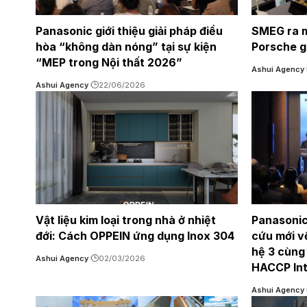
Panasonic giới thiệu giải pháp điều
SMEG ra m
hòa “không dàn nóng” tại sự kiện
Porsche gi
“MEP trong Nội thất 2026”
Ashui Agency
Ashui Agency
22/06/2026
Vật liệu kim loại trong nhà ở nhiệt
Panasonic
đới: Cách OPPEIN ứng dụng Inox 304
cứu mới v
hệ 3 cùng
Ashui Agency
02/03/2026
HACCP Int
Ashui Agency