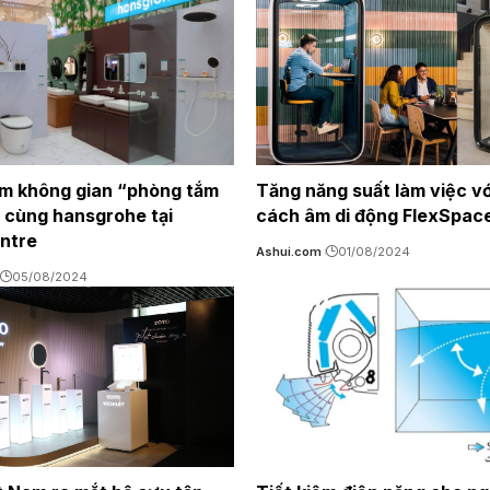
ệm không gian “phòng tắm
Tăng năng suất làm việc vớ
 cùng hansgrohe tại
cách âm di động FlexSpac
ntre
Ashui.com
01/08/2024
05/08/2024