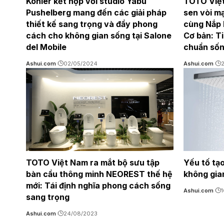
Kohler kết hợp với studio Yabu
TOTO Việt
Pushelberg mang đến các giải pháp
sen vòi m
thiết kế sang trọng và đầy phong
cùng Nắp
cách cho không gian sống tại Salone
Cơ bản: T
del Mobile
chuẩn sốn
Ashui.com
02/05/2024
Ashui.com
TOTO Việt Nam ra mắt bộ sưu tập
Yếu tố tạ
bàn cầu thông minh NEOREST thế hệ
không gia
mới: Tái định nghĩa phong cách sống
Ashui.com
sang trọng
Ashui.com
24/08/2023