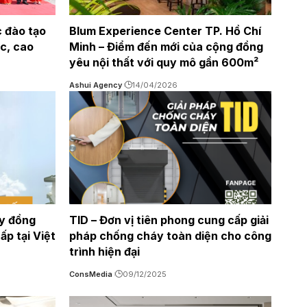
 đào tạo
Blum Experience Center TP. Hồ Chí
c, cao
Minh – Điểm đến mới của cộng đồng
yêu nội thất với quy mô gần 600m²
Ashui Agency
14/04/2026
ậy đồng
TID – Đơn vị tiên phong cung cấp giải
p tại Việt
pháp chống cháy toàn diện cho công
trình hiện đại
ConsMedia
09/12/2025