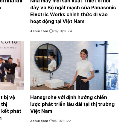
ôi nhà khi
Nhà máy mới sản xuất Thiết bị nối
h
dây và Bộ ngắt mạch của Panasonic
Electric Works chính thức đi vào
hoạt động tại Việt Nam
Ashui.com
26/01/2024
 bị vệ
Hansgrohe với định hướng chiến
 thị
lược phát triển lâu dài tại thị trường
 kết phát
Việt Nam
m
Ashui.com
18/10/2022