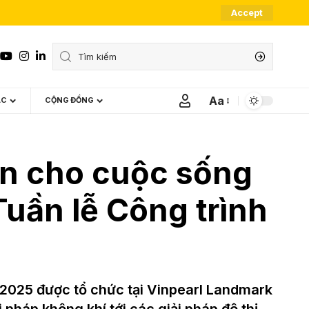
Accept
Aa
ÁC
CỘNG ĐỒNG
Font
Resizer
iện cho cuộc sống
Tuần lễ Công trình
 2025 được tổ chức tại Vinpearl Landmark