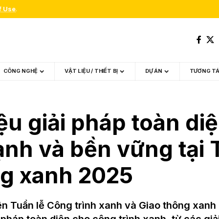
f Use
.
CÔNG NGHỆ
VẬT LIỆU / THIẾT BỊ
DỰ ÁN
TƯƠNG T
iệu giải pháp toàn d
ạnh và bền vững tại 
ng xanh 2025
ện Tuần lễ Công trình xanh và Giao thông xanh