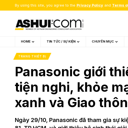
By using this site, you agree to the
Privacy Policy
and
Terms o
HOME
TIN TỨC / SỰ KIỆN
CHUYÊN MỤC
TRANG THIẾT BỊ
Panasonic giới th
tiện nghi, khỏe m
xanh và Giao thô
Ngày 29/10, Panasonic đã tham gia sự ki