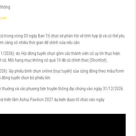
 thống:
.com
cử trong vòng 03 ngày Ban Tổ chức sẽ phản hồi về tính hợp lệ và có thể yêu
ớm càng có nhiều thời gian để chỉnh sửa nếu cần.
/2026): do Hội đồng tuyển chọn gồm các thành viên có uy tín thực hiện.
ề cử. Mỗi hạng mục không có quá 10 đề cử chính thức (Shortlist).
26): lấy phiếu bình chọn online (trực tuyến) của cộng đồng theo mẫu/form
i đồng tuyển chọn bỏ phiếu kín.
ải thưởng và các phương tiện truyền thông đại chúng vào ngày 31/12/2026.
à triển lãm Ashui Pavilion 2027 dự kiến được tổ chức vào ngày