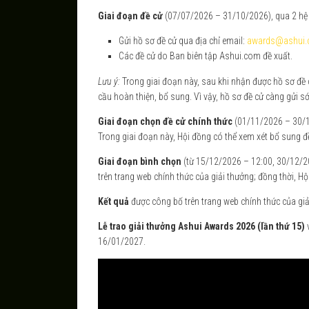
Giai đoạn đề cử
(07/07/2026 – 31/10/2026), qua 2 hệ
Gửi hồ sơ đề cử qua địa chỉ email:
awards@ashui
Các đề cử do Ban biên tập Ashui.com đề xuất.
Lưu ý:
Trong giai đoạn này, sau khi nhận được hồ sơ đề 
cầu hoàn thiện, bổ sung. Vì vậy, hồ sơ đề cử càng gửi s
Giai đoạn chọn đề cử chính thức
(01/11/2026 – 30/11
Trong giai đoạn này, Hội đồng có thể xem xét bổ sung đ
Giai đoạn bình chọn
(từ 15/12/2026 – 12:00, 30/12/20
trên trang web chính thức của giải thưởng; đồng thời, Hộ
Kết quả
được công bố trên trang web chính thức của gi
Lễ trao giải thưởng Ashui Awards 202
6
(lần thứ 1
5
)
v
16/01/2027.