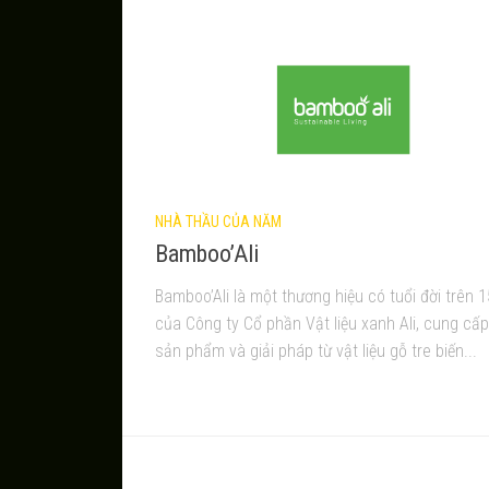
NHÀ THẦU CỦA NĂM
Bamboo’Ali
Bamboo’Ali là một thương hiệu có tuổi đời trên 
của Công ty Cổ phần Vật liệu xanh Ali, cung cấ
sản phẩm và giải pháp từ vật liệu gỗ tre biến...