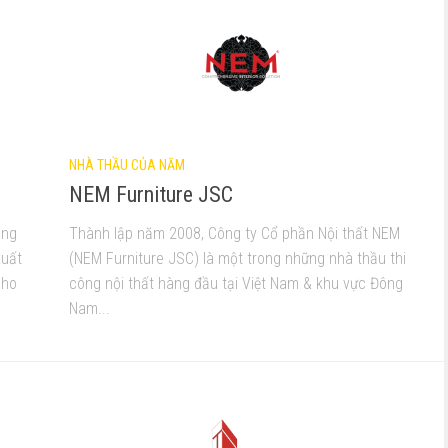
NHÀ THẦU CỦA NĂM
NEM Furniture JSC
ang
Thành lập năm 2008, Công ty Cổ phần Nội thất NEM
xuất
(NEM Furniture JSC) là một trong những nhà thầu thi
cho
công nội thất hàng đầu tại Việt Nam & khu vực Đông
Nam...