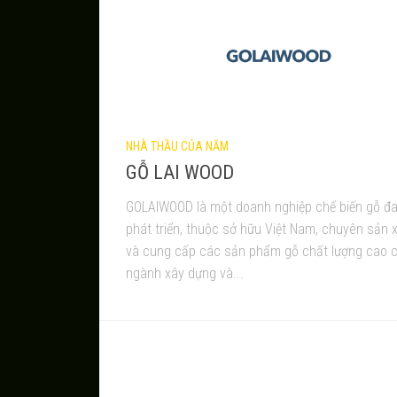
NHÀ THẦU CỦA NĂM
GỖ LAI WOOD
GOLAIWOOD là một doanh nghiệp chế biến gỗ đ
phát triển, thuộc sở hữu Việt Nam, chuyên sản 
và cung cấp các sản phẩm gỗ chất lượng cao 
ngành xây dựng và...