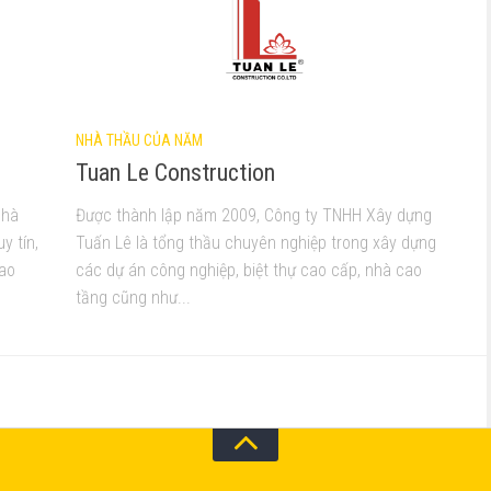
NHÀ THẦU CỦA NĂM
Tuan Le Construction
nhà
Được thành lập năm 2009, Công ty TNHH Xây dựng
y tín,
Tuấn Lê là tổng thầu chuyên nghiệp trong xây dựng
hao
các dự án công nghiệp, biệt thự cao cấp, nhà cao
tầng cũng như...