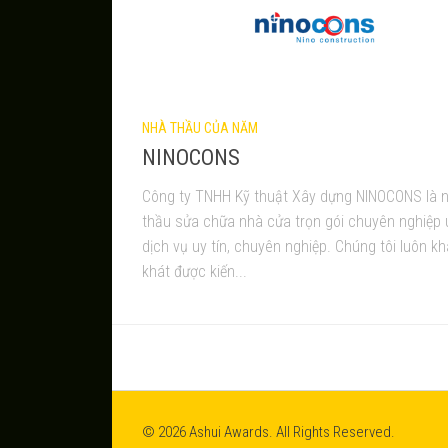
NHÀ THẦU CỦA NĂM
NINOCONS
Công ty TNHH Kỹ thuật Xây dựng NINOCONS là 
thầu sửa chữa nhà cửa trọn gói chuyên nghiệp u
dịch vụ uy tín, chuyên nghiệp. Chúng tôi luôn k
khát được kiến...
© 2026 Ashui Awards. All Rights Reserved.