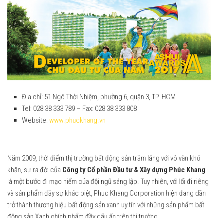
2020
2017
2019
2018
2018
2019
2017
2020
2016
2021
2015
Địa chỉ: 51 Ngô Thời Nhiệm, phường 6, quận 3, TP. HCM
2022
Tel: 028 38 333 789 – Fax: 028 38 333 808
2014
Website:
www.phuckhang.vn
2023
2013
2024
2012
2025
Năm 2009, thời điểm thị trường bất động sản trầm lắng với vô vàn khó
Truyền thông
khăn, sự ra đời của
Công ty Cổ phần Đầu tư & Xây dựng Phúc Khang
2026
là một bước đi mạo hiểm của đội ngũ sáng lập. Tuy nhiên, với lối đi riêng
2025
và sản phẩm đầy sự khác biệt, Phuc Khang Corporation hiện đang dần
trở thành thương hiệu bất động sản xanh uy tín với những sản phẩm bất
2024
động sản Xanh chính phẩm đầy dấu ấn trên thị trường.