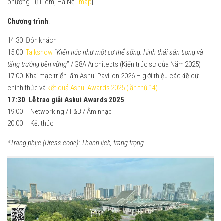
phường Từ Liêm, Hà Nội [
map
]
2023
Chương trình
:
2022
2021
14:30 Đón khách
15:00
Talkshow
“
Kiến trúc như một cơ thể sống: Hình thái sân trong và
2020
tăng trưởng bền vững
” / G8A Architects (Kiến trúc sư của Năm 2025)
2019
17:00 Khai mạc triển lãm Ashui Pavilion 2026 – giới thiệu các đề cử
2018
chính thức và
kết quả Ashui Awards 2025 (lần thứ 14)
17:30 Lễ trao giải Ashui Awards 2025
2017
19:00 – Networking / F&B / Âm nhạc
2016
20:00 – Kết thúc
2015
*Trang phục (Dress code): Thanh lịch, trang trọng
2014
2013
2012
Ashui Awards Tour
Liên hệ