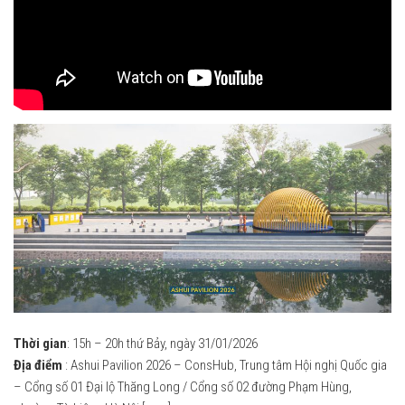
2020
2017
2019
2018
2018
2019
2017
2020
2016
2021
2015
2022
2014
2023
2013
2024
2012
2025
Truyền thông
2026
Thời gian
: 15h – 20h thứ Bảy, ngày 31/01/2026
2025
Địa điểm
: Ashui Pavilion 2026 – ConsHub, Trung tâm Hội nghị Quốc gia
2024
– Cổng số 01 Đại lộ Thăng Long / Cổng số 02 đường Phạm Hùng,