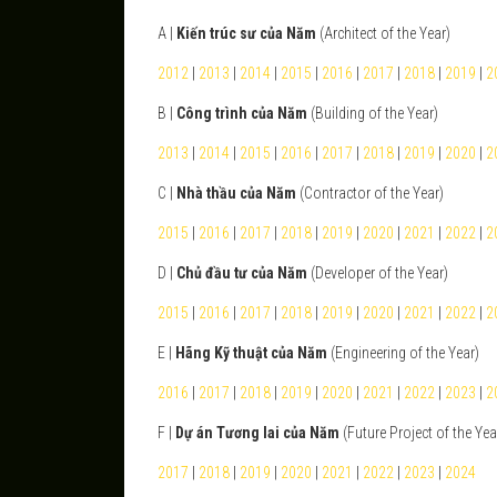
A |
Kiến trúc sư của Năm
(Architect of the Year)
2012
|
2013
|
2014
|
2015
|
2016
|
2017
|
2018
|
2019
|
2
B |
Công trình của Năm
(Building of the Year)
2013
|
2014
|
2015
|
2016
|
2017
|
2018
|
2019
|
2020
|
2
C |
Nhà thầu của Năm
(Contractor of the Year)
2015
|
2016
|
2017
|
2018
|
2019
|
2020
|
2021
|
2022
|
2
D |
Chủ đầu tư của Năm
(Developer of the Year)
2015
|
2016
|
2017
|
2018
|
2019
|
2020
|
2021
|
2022
|
2
E |
Hãng Kỹ thuật của Năm
(Engineering of the Year)
2016
|
2017
|
2018
|
2019
|
2020
|
2021
|
2022
|
2023
|
2
F |
Dự án Tương lai của Năm
(Future Project of the Yea
2017
|
2018
|
2019
|
2020
|
2021
|
2022
|
2023
|
2024