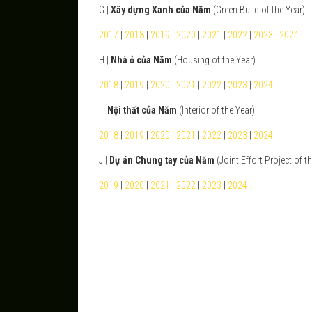
G |
Xây dựng Xanh của Năm
(Green Build of the Year)
2017
|
2018
|
2019
|
2020
|
2021
|
2022
|
2023
|
2024
H |
Nhà ở của Năm
(Housing of the Year)
2018
|
2019
|
2020
|
2021
|
2022
|
2023
|
2024
I |
Nội thất của Năm
(Interior of the Year)
2018
|
2019
|
2020
|
2021
|
2022
|
2023
|
2024
J |
Dự án Chung tay của Năm
(Joint Effort Project of t
2019
|
2020
|
2021
|
2022
|
2023
|
2024