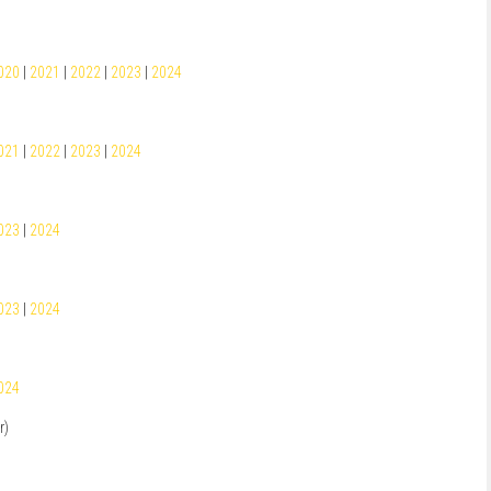
020
|
2021
|
2022
|
2023
|
2024
021
|
2022
|
2023
|
2024
023
|
2024
023
|
2024
024
r)