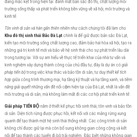
đang mắc kẹt trong hiện tại: đánh mất bản sắc đô thị, chất lượng môi
trường sống thấp và phát triển không bền vững về xã hội, môi trường và
kinh tế.
Tôn vinh di sản và hàn gắn thiên nhiên
như cách chúng tôi đã làm cho
Khu đô thị sinh thái Bắc Đà Lạt
chính là để giữ được bản sắc Đà Lạt,
kiến tạo môi trường sống chất lượng cao, đảm bảo haì hòa xã hội, tạo ra
những giá trị kinh tế mới và bảo về hệ sinh thái cho sự phát triển lâu dài
trong tương lai. Với sự am hiểu về thực tế triển khai của nhà tư vấn và
kinh nghiệm xây dựng thành công của chủ đầu tư, đây là dự án có
giải
pháp tiến bộ
trong việc khai thác và bảo tồn di sản, tư duy
thiết kế tích
hợp
giữa công trình thương mại, hạ tầng kỹ thuật và hạ tầng xanh, và
tiềm
năng giải quyết
những vấn đề nổi cộm hiện tại của Đà Lạt, nhất là vấn đề
môi trường và di sản, mà không làm mất đi các cơ hội phát triển kinh tế.
Giải pháp TIẾN BỘ
nằm ở thiết kế phục hồi sinh thái, tôn vinh và bảo tồn
di sản. Diện tích rừng được phục hồi, kết nối với các mảng rừng xung
quanh để tạo thành một hệ sinh thái thống nhất. Các công trình di sản
không chỉ được giữ lại mà còn bổ sung không gian công cộng và kết
nối để tạo thành các tuyến đi bộ trải nghiệm. Đặc biệt những không gian
2
3
4
5
6