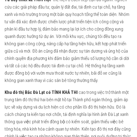
cứu các giải pháp đầu tư, quản lý đất đai, tái định cư tại chỗ, hạ tầng
xanh và môi trường trong một bản quy hoạch tổng thể toàn diện. Nhóm
tư vấn đã xác định được chiến lược phát triển tiện ích công cộng và
phân kì đầu tư hợp lý, đảm bảo mang lại lợi ích cho cộng đồng xung
quanh được hưởng từ dự án. Với mỗi khu vực, chúng tôi đều tạo ra
không gian công cộng, nâng cấp hạ tầng hiện hữu, kết hợp phát triển
giữa cũ và mới. Đồ án cũng đã nhận được sự tán dương và ủng hộ của
chính quyền địa phương khi đảm bảo giảm thiểu số lượng hộ cần di dời
và tất cả các hộ đều được tái định cư tại chỗ. Hệ thống hạ tầng xanh
được đồng bộ với vườn mưa thoát nước tự nhiên, bãi đỗ xe cũng là
không gian xanh thay vì các sân bê tông thường thấy.
Khu đô thị Bắc Đà Lạt có TÍNH KHẢ THI
cao trong việc trở thành một
trung tâm đô thị thứ hai bên mặt hồ tại Thành phố ngàn thông, giảm áp
lực về xây dựng và du lịch hiện có cho phần lõi đô thị hiện hữu. Đó là
cách chúng ta kiến tạo nơi chốn, tái định nghĩa lại hình ảnh Đà Lạt xanh
thông qua việc phát triển đồng bộ có kiểm soát, giảm thiểu việc bê
tông hóa, nhà kính hóa cảnh quan tự nhiên. Kiến tạo đô thị nơi đây cũng
chính là việc tạo ra những không gian thân thiện, nơi nuôi dưỡng tri thức