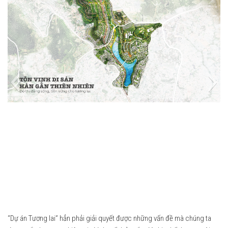
2023
2022
2021
2020
2019
2018
2017
2016
2015
2014
2013
2012
Ashui Awards Tour
1
“Dự án Tương lai” hẳn phải giải quyết được những vấn đề mà chúng ta
Liên hệ