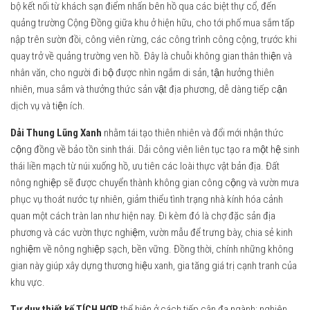
bộ kết nối từ khách sạn điểm nhấn bên hồ qua các biệt thự cổ, đến
quảng trường Cộng Đồng giữa khu ở hiện hữu, cho tới phố mua sắm tấp
nập trên sườn đồi, công viên rừng, các công trình công cộng, trước khi
quay trở về quảng trường ven hồ. Đây là chuỗi không gian thân thiện và
nhân văn, cho người đi bộ được nhìn ngắm di sản, tận hưởng thiên
nhiên, mua sắm và thưởng thức sản vật địa phương, dễ dàng tiếp cận
dịch vụ và tiện ích.
Dải Thung Lũng Xanh
nhằm tái tạo thiên nhiên và đổi mới nhận thức
cộng đồng về bảo tồn sinh thái. Dải công viên liên tục tạo ra một hệ sinh
thái liền mạch từ núi xuống hồ, ưu tiên các loài thực vật bản địa. Đất
nông nghiệp sẽ được chuyển thành không gian công cộng và vườn mưa
phục vụ thoát nước tự nhiên, giảm thiểu tình trạng nhà kính hóa cảnh
quan một cách tràn lan như hiện nay. Đi kèm đó là chợ đặc sản địa
phương và các vườn thực nghiệm, vườn mẫu để trưng bày, chia sẻ kinh
nghiệm về nông nghiệp sạch, bền vững. Đồng thời, chính những không
gian này giúp xây dựng thương hiệu xanh, gia tăng giá trị cạnh tranh của
khu vực.
Tư duy thiết kế TÍCH HỢP
thể hiện ở cách tiếp cận đa ngành: nghiên