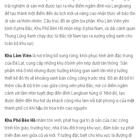
trải nghiệm di sản mới được tạo ra như điểm ngắm đỉnh núi Langbiang
để tạo thành một điểm đến du lịch mới và nâng cao nhận thức về bảo tồn
di sản và thiên nhiên. Cấu trúc đồ án gồm ba phần: Khu Lâm Viên yên
bình ở phía Bắc, Khu Phố Bên Hồ nhộn nhịp ở phía Nam, và dải cảnh quan
Thung Lũng Xanh chạy dọc từ Bắc tới Nam tạo ra xương sống xanh cho
toàn bộ khu vực.
Khu Lâm Viên
là nơi trồng bổ sung rừng, khôi phục hình ảnh đặc trưng
của Đà Lạt, cung cấp những khu ở bình yên nép dưới tán thông. Sản
phẩm nhà ở nhỏ nhưng được hưởng không gian xanh lớn nhờ ý tưởng
thiết kế đô thị về khoảng xanh bán công cộng trước nhà. Đồ án đã bố trí
thêm cầu đi bộ trên cao giữa công viên phía Bắc, nơi có điểm ngắm
cảnh với tầm nhìn tuyệt đẹp đến đỉnh Langbian hùng vĩ. Nhờ đó, tạo
được điểm đến thu hút du khách cũng như làm nổi bật phong vị của một
thành phố có khí hậu ôn hòa trên cao nguyên.
Khu Phố Bên Hồ
nhằm tôn vinh, phát huy giá trị di sản của các công
trình tôn giáo, trường học, nhà ở lâu đời trong khu vực, đảm bảo sự phát
triển đan xen giữa cũ và mới. Ý tưởng đặc biệt cho khu vực là đường đi