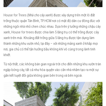
2023
2022
House for Trees (
Nhà cho cây xanh
) được xây dựng trên một lô đất
2021
trống thuộc quận Tân Bình, TP.HCM nơi có mật độ dân cư đông đúc với
2020
những ngôi nhà nhỏ chen chúc nhau. Dựa trên ý tưởng những chậu cây
xanh, House for trees được chia làm 5 lăng trụ có thể trồng được cây
2019
xanh trên mái. Khoảng đất trống giữa 5 lăng trụ được tận dụng làm
2018
thành những khu vườn nhỏ, tại đây – với những mảng xanh ở khắp mọi
nơi, gia chủ có thể tận hưởng bầu không khí vô cùng trong lành tinh
2017
khiết.
2016
Từ nội thất, các không bán gian ngoài trời cho đến những khu vườn tràn
2015
ngập bóng cây, tất cả như hòa quyện vào căn nhà nhằm tạo ra một sự
2014
gắn kết tuyệt đối giữa không gian bên trong và bên ngoài.
2013
2012
Ashui Awards Tour
Liên hệ