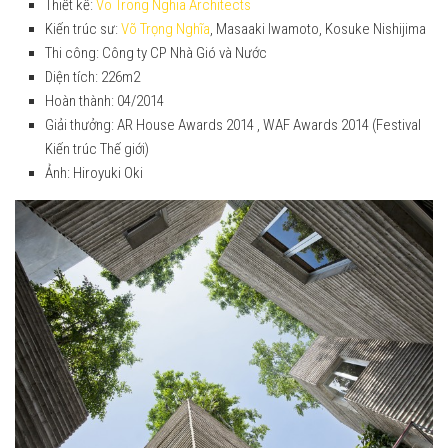
Thiết kế:
Vo Trong Nghia Architects
2020
2017
Kiến trúc sư:
Võ Trọng Nghĩa
, Masaaki Iwamoto, Kosuke Nishijima
Thi công: Công ty CP Nhà Gió và Nước
2019
2018
Diện tích: 226m2
2018
Hoàn thành: 04/2014
2019
Giải thưởng: AR House Awards 2014 , WAF Awards 2014 (Festival
2017
2020
Kiến trúc Thế giới)
2016
Ảnh: Hiroyuki Oki
2021
2015
2022
2014
2023
2013
2024
2012
2025
Truyền thông
2026
2025
2024