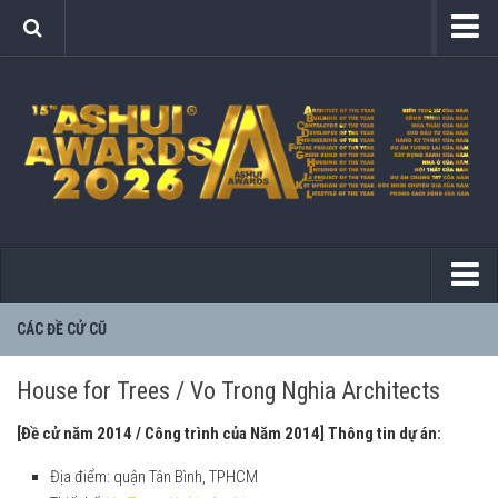
Ashui Awards
Quy chế
Hội đồng tuyển chọn
Lễ trao giải (2025)
Tổ chức – Tài trợ
Các hạng mục
Kết quả
2012
CÁC ĐỀ CỬ CŨ
2025
2013
2024
House for Trees / Vo Trong Nghia Architects
2014
2023
[Đề cử năm 2014 / Công trình của Năm 2014]
Thông tin dự án:
2015
2022
Địa điểm: quận Tân Bình, TPHCM
2016
2021