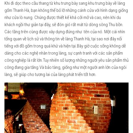
Khi đi dọc theo cầu thang từ khu trưng bày sang khu trưng bày về làng
gốm Thanh Hà, bạn không thể bỏ lỡ những cánh cửa với hình dạng giống
như cửa lò nung. Chúng được thiết kế khá cởi mở và cao, nên khi du
khách ngồi thư giản tại đây, sẽ đón gió rất mát từ dòng sông Thu bồn.
Các tầng trên cùng được xây dựng đúng như tên của nó. Một cái nhìn
tổng quan về lịch sử và thông tin về làng Thanh Hà, tại sao nơi đây nổi
tiếng với đồ gốm trong quá khứ và hiện tại.Bây giờ cuộc sống không dễ
dàng cho các nghệ nhân trong làng, sự cạnh tranh với các sản phẩm
công nghiệp là rất lớn.Tuy nhiên số lượng những người yêu sản phẩm thủ
công đang gia tăng.Và bảo tàng, giống như một người anh lớn của ngôi
làng, sẽ giúp cho tương lai của làng phát triển tốt hơn.