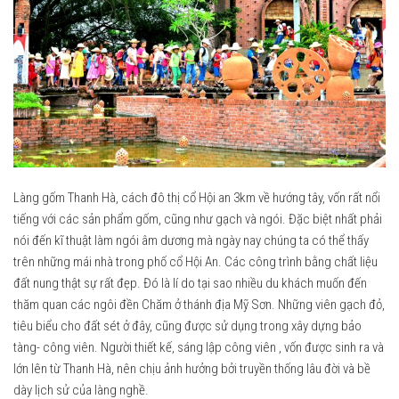
Làng gốm Thanh Hà, cách đô thị cổ Hội an 3km về hướng tây, vốn rất nổi
tiếng với các sản phẩm gốm, cũng như gạch và ngói. Đặc biệt nhất phải
nói đến kĩ thuật làm ngói âm dương mà ngày nay chúng ta có thể thấy
trên những mái nhà trong phố cổ Hội An. Các công trình bằng chất liệu
đất nung thật sự rất đẹp. Đó là lí do tại sao nhiều du khách muốn đến
thăm quan các ngôi đền Chăm ở thánh địa Mỹ Sơn. Những viên gạch đỏ,
tiêu biểu cho đất sét ở đây, cũng được sử dụng trong xây dựng bảo
tàng- công viên. Người thiết kế, sáng lập công viên , vốn được sinh ra và
lớn lên từ Thanh Hà, nên chịu ảnh hưởng bởi truyền thống lâu đời và bề
dày lịch sử của làng nghề.