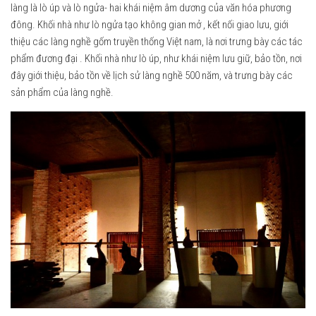
làng là lò úp và lò ngửa- hai khái niệm âm dương của văn hóa phương
đông. Khối nhà như lò ngửa tạo không gian mở , kết nối giao lưu, giới
thiệu các làng nghề gốm truyền thống Việt nam, là nơi trưng bày các tác
phẩm đương đại . Khối nhà như lò úp, như khái niệm lưu giữ, bảo tồn, nơi
đây giới thiệu, bảo tồn về lịch sử làng nghề 500 năm, và trưng bày các
sản phẩm của làng nghề.