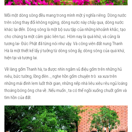
2023
2022
Mỗi một dòng sông đều mang trong mình một ý nghĩa riêng. Dòng nước
trên sông thay đổi không ngừng, dòng nước này chảy qua, dòng nước
2021
khác lại đến. Dòng sông là một bộ sưu tập của những khoảnh khắc, tạo
2020
cho chúng ta một cảm giác liên tục. Hôm nay là quá khứ, và cũng là
2019
tương lai- Đức Phật đã từng nói như vậy. Và công viên đất nung Thanh
Hà là một thiết kế lấy ý tưởng từ dòng sông ấy, dòng sông của quá khứ,
2018
hiện tại và tương lai.
2017
Về làng gốm Thanh hà, ta được nhìn ngắm vũ điệu gốm trên những hủ
2016
niêu, bức tường, lồng đèn…, nghe hồn gốm chuyện trò xa xưa trên
2015
những mái đình lem luốt thời gian, những nếp nhà liêu xiêu rêu ngủ loáng
thoáng bóng ông cha về…Nếu muốn , ta có thể ngồi xuống chuốt gốm và
2014
tìm hồn của đất.
2013
2012
Ashui Awards Tour
Liên hệ