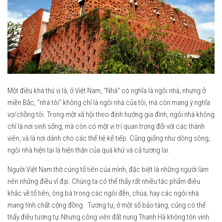
Một điều khá thú vị là, ở Việt Nam, “Nhà” có nghĩa là ngôi nhà, nhưng ở
miền Bắc, “nhà tôi” không chỉ là ngôi nhà của tôi, mà còn mang ý nghĩa
vợ/chồng tôi. Trong một xã hội theo định hướng gia đình, ngôi nhà không
chỉ là nơi sinh sống, mà còn có một vị trí quan trọng đối với các thành
viên, và là nơi dành cho các thế hệ kế tiếp. Cũng giống như dòng sông,
ngôi nhà hiện tại là hiện thân của quá khứ và cả tương lai.
Người Việt Nam thờ cúng tổ tiên của mình, đặc biệt là những người làm
nên những điều vĩ đại. Chúng ta có thể thấy rất nhiều tác phẩm điêu
khắc về tổ tiên, ông bà trong các ngôi đền, chùa, hay các ngôi nhà
mang tính chất cộng đồng. Tương tự, ở một số bảo tàng, cũng có thể
thấy điều tương tự.Nhưng công viên đất nung Thanh Hà không tôn vinh