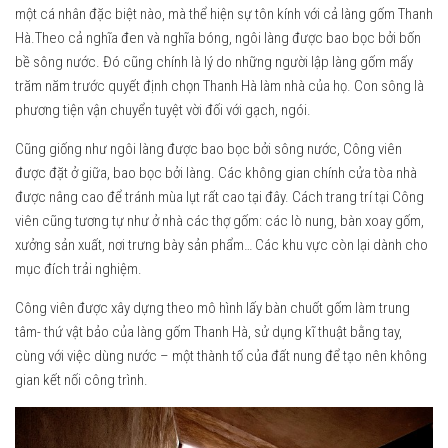
một cá nhân đặc biệt nào, mà thể hiện sự tôn kính với cả làng gốm Thanh
Hà.Theo cả nghĩa đen và nghĩa bóng, ngôi làng được bao bọc bởi bốn
bề sông nước. Đó cũng chính là lý do những người lập làng gốm mấy
trăm năm trước quyết định chọn Thanh Hà làm nhà của họ. Con sông là
phương tiện vận chuyển tuyệt vời đối với gạch, ngói.
Cũng giống như ngôi làng được bao bọc bởi sông nước, Công viên
được đặt ở giữa, bao bọc bởi làng. Các không gian chính cửa tòa nhà
được nâng cao để tránh mùa lụt rất cao tại đây. Cách trang trí tại Công
viên cũng tương tự như ở nhà các thợ gốm: các lò nung, bàn xoay gốm,
xưởng sản xuất, nơi trưng bày sản phẩm… Các khu vực còn lại dành cho
mục đích trải nghiệm.
Công viên được xây dựng theo mô hình lấy bàn chuốt gốm làm trung
tâm- thứ vật bảo của làng gốm Thanh Hà, sử dụng kĩ thuật bằng tay,
cùng với việc dùng nước – một thành tố của đất nung để tạo nên không
gian kết nối công trình.