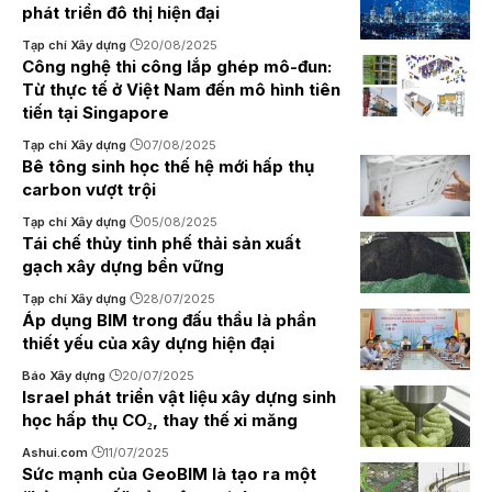
phát triển đô thị hiện đại
Tạp chí Xây dựng
20/08/2025
Công nghệ thi công lắp ghép mô-đun:
Từ thực tế ở Việt Nam đến mô hình tiên
tiến tại Singapore
Tạp chí Xây dựng
07/08/2025
Bê tông sinh học thế hệ mới hấp thụ
carbon vượt trội
Tạp chí Xây dựng
05/08/2025
Tái chế thủy tinh phế thải sản xuất
gạch xây dựng bền vững
Tạp chí Xây dựng
28/07/2025
Áp dụng BIM trong đấu thầu là phần
thiết yếu của xây dựng hiện đại
Báo Xây dựng
20/07/2025
Israel phát triển vật liệu xây dựng sinh
học hấp thụ CO₂, thay thế xi măng
Ashui.com
11/07/2025
Sức mạnh của GeoBIM là tạo ra một