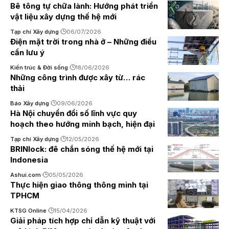
Bê tông tự chữa lành: Hướng phát triển
vật liệu xây dựng thế hệ mới
Tạp chí Xây dựng
06/07/2026
Điện mặt trời trong nhà ở – Những điều
cần lưu ý
Kiến trúc & Đời sống
18/06/2026
Những công trình được xây từ… rác
thải
Báo Xây dựng
09/06/2026
Hà Nội chuyển đổi số lĩnh vực quy
hoạch theo hướng minh bạch, hiện đại
Tạp chí Xây dựng
12/05/2026
BRINlock: đê chắn sóng thế hệ mới tại
Indonesia
Ashui.com
05/05/2026
Thực hiện giao thông thông minh tại
TPHCM
KTSG Online
15/04/2026
Giải pháp tích hợp chỉ dẫn kỹ thuật với