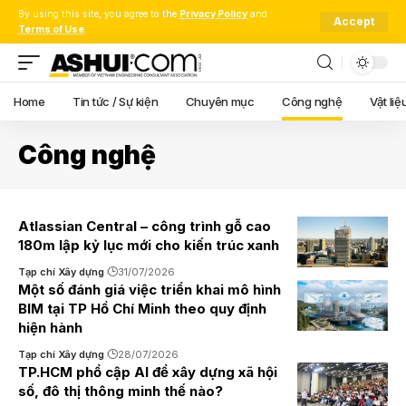
By using this site, you agree to the
Privacy Policy
and
Accept
Terms of Use
.
Home
Tin tức / Sự kiện
Chuyên mục
Công nghệ
Vật liệ
Công nghệ
Atlassian Central – công trình gỗ cao
180m lập kỷ lục mới cho kiến trúc xanh
Tạp chí Xây dựng
31/07/2026
Một số đánh giá việc triển khai mô hình
BIM tại TP Hồ Chí Minh theo quy định
hiện hành
Tạp chí Xây dựng
28/07/2026
TP.HCM phổ cập AI để xây dựng xã hội
số, đô thị thông minh thế nào?