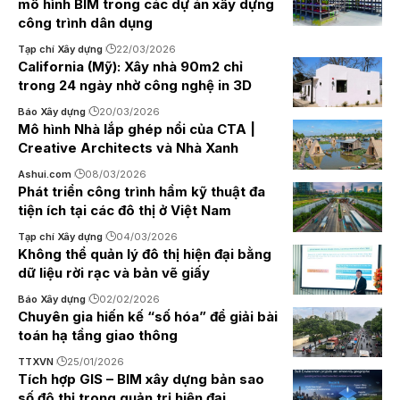
mô hình BIM trong các dự án xây dựng
công trình dân dụng
Tạp chí Xây dựng
22/03/2026
California (Mỹ): Xây nhà 90m2 chỉ
trong 24 ngày nhờ công nghệ in 3D
Báo Xây dựng
20/03/2026
Mô hình Nhà lắp ghép nổi của CTA |
Creative Architects và Nhà Xanh
Ashui.com
08/03/2026
Phát triển công trình hầm kỹ thuật đa
tiện ích tại các đô thị ở Việt Nam
Tạp chí Xây dựng
04/03/2026
Không thể quản lý đô thị hiện đại bằng
dữ liệu rời rạc và bản vẽ giấy
Báo Xây dựng
02/02/2026
Chuyên gia hiến kế “số hóa” để giải bài
toán hạ tầng giao thông
TTXVN
25/01/2026
Tích hợp GIS – BIM xây dựng bản sao
số đô thị trong quản trị hiện đại