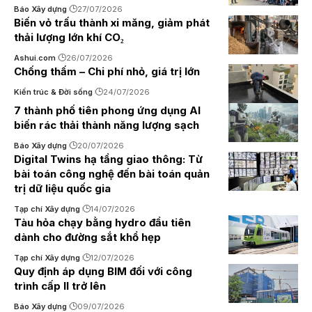
Báo Xây dựng
27/07/2026
Biến vỏ trấu thành xi măng, giảm phát
thải lượng lớn khí CO₂
Ashui.com
26/07/2026
Chống thấm – Chi phí nhỏ, giá trị lớn
Kiến trúc & Đời sống
24/07/2026
7 thành phố tiên phong ứng dụng AI
biến rác thải thành năng lượng sạch
Báo Xây dựng
20/07/2026
Digital Twins hạ tầng giao thông: Từ
bài toán công nghệ đến bài toán quản
trị dữ liệu quốc gia
Tạp chí Xây dựng
14/07/2026
Tàu hỏa chạy bằng hydro đầu tiên
dành cho đường sắt khổ hẹp
Tạp chí Xây dựng
12/07/2026
Quy định áp dụng BIM đối với công
trình cấp II trở lên
Báo Xây dựng
09/07/2026