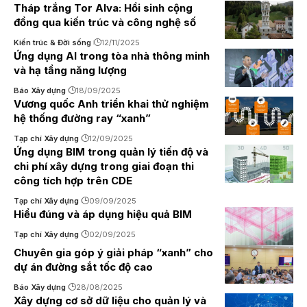
Tháp trắng Tor Alva: Hồi sinh cộng
đồng qua kiến trúc và công nghệ số
Kiến trúc & Đời sống
12/11/2025
Ứng dụng AI trong tòa nhà thông minh
và hạ tầng năng lượng
Báo Xây dựng
18/09/2025
Vương quốc Anh triển khai thử nghiệm
hệ thống đường ray “xanh”
Tạp chí Xây dựng
12/09/2025
Ứng dụng BIM trong quản lý tiến độ và
chi phí xây dựng trong giai đoạn thi
công tích hợp trên CDE
Tạp chí Xây dựng
09/09/2025
Hiểu đúng và áp dụng hiệu quả BIM
Tạp chí Xây dựng
02/09/2025
Chuyên gia góp ý giải pháp “xanh” cho
dự án đường sắt tốc độ cao
Báo Xây dựng
28/08/2025
Xây dựng cơ sở dữ liệu cho quản lý và