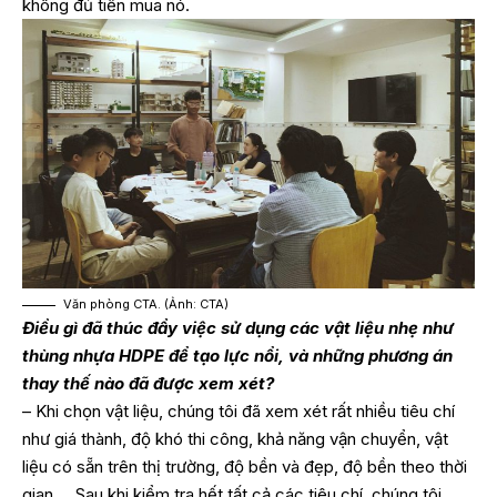
không đủ tiền mua nó.
Văn phòng CTA. (Ảnh: CTA)
Điều gì đã thúc đẩy việc sử dụng các vật liệu nhẹ như
thùng nhựa HDPE để tạo lực nổi, và những phương án
thay thế nào đã được xem xét?
– Khi chọn vật liệu, chúng tôi đã xem xét rất nhiều tiêu chí
như giá thành, độ khó thi công, khả năng vận chuyển, vật
liệu có sẵn trên thị trường, độ bền và đẹp, độ bền theo thời
gian,… Sau khi kiểm tra hết tất cả các tiêu chí, chúng tôi