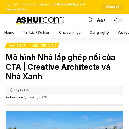
By using this site, you agree to the
Privacy Policy
and
Accept
Terms of Use
.
Aa
Font
Resizer
Home
Tin tức / Sự kiện
Chuyên mục
Công nghệ
Vật liệ
GIẢI PHÁP
KIẾN TRÚC SƯ
Mô hình Nhà lắp ghép nổi của
CTA | Creative Architects và
Nhà Xanh
22 phút đọc
Ashui.com
08/03/2026