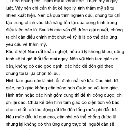
– Theo chúng tôi: Thẩm mỹ là khoa học. Thẩm mỹ là quy
luật. Vậy nên chỉ cần thiết kế hợp lý, tính thẩm mỹ sẽ tự
nhiên xuất hiện. Nên cả quá trình nghiên cứu, chúng tôi chỉ
tập trung chính vào khả năng tồn tại của công trình trong
điều kiện bão lũ. Sau khi các vấn đề được giải quyết, chúng
ta chỉ cần điều chỉnh một chút về tỷ lệ là có thể đáp ứng
yêu cầu về thẩm mỹ.
Bão ở Việt Nam rất khắc nghiệt, nếu xử lý không khéo, công
trình sẽ bị gió thổi tốc mái ngay. Nên với hình tam giác cơ
bản, không có các góc cạnh, các hốc để đón gió theo
chúng tôi là lựa chọn tối ưu.
Hình tam giác cân là hình ổn định nhất về lực. Các hình tứ
giác, ngũ giác không cân bằng hơn được so với tam giác.
Hình tròn hoặc các hình gồm cung thì để thi công được, chi
phí lại cao. Chưa kể đến hình tam giác có diện tích vỏ bao
che ít nhất, có tác động rất lớn đến tổng mức phí đầu tư.
Nếu mức đầu tư quá cao, căn nhà có thể chống được lũ,
nhưng lại không có tính ứng dụng thực tế, người dân sẽ