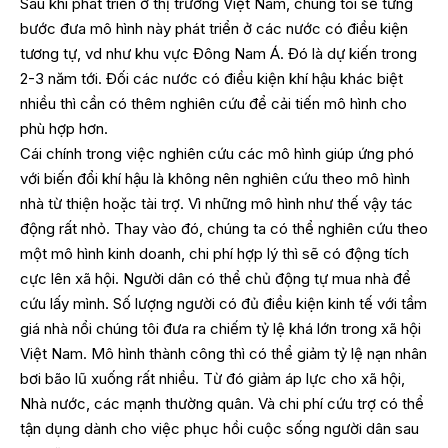
Sau khi phát triển ở thị trường Việt Nam, chúng tôi sẽ từng
bước đưa mô hình này phát triển ở các nước có điều kiện
tương tự, vd như khu vực Đông Nam Á. Đó là dự kiến trong
2-3 năm tới. Đối các nước có điều kiện khí hậu khác biệt
nhiều thì cần có thêm nghiên cứu để cải tiến mô hình cho
phù hợp hơn.
Cái chính trong việc nghiên cứu các mô hình giúp ứng phó
với biến đổi khí hậu là không nên nghiên cứu theo mô hình
nhà từ thiện hoặc tài trợ. Vì những mô hình như thế vậy tác
động rất nhỏ. Thay vào đó, chúng ta có thể nghiên cứu theo
một mô hình kinh doanh, chi phí hợp lý thì sẽ có động tích
cực lên xã hội. Người dân có thể chủ động tự mua nhà để
cứu lấy mình. Số lượng người có đủ điều kiện kinh tế với tầm
giá nhà nổi chúng tôi đưa ra chiếm tỷ lệ khá lớn trong xã hội
Việt Nam. Mô hình thành công thì có thể giảm tỷ lệ nạn nhân
bơi bão lũ xuống rất nhiều. Từ đó giảm áp lực cho xã hội,
Nhà nước, các mạnh thường quân. Và chi phí cứu trợ có thể
tận dụng dành cho việc phục hồi cuộc sống người dân sau