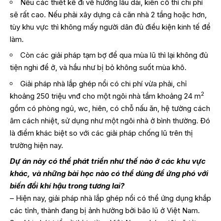
Nếu các thiết kế đi về hướng lâu dài, kiên cố thì chi phí
sẽ rất cao. Nếu phải xây dựng cả căn nhà 2 tầng hoặc hơn,
tùy khu vực thì không mấy người dân đủ điều kiện kinh tế để
làm.
Còn các giải pháp tạm bợ để qua mùa lũ thì lại không đủ
tiện nghi để ở, và hầu như bị bỏ không suốt mùa khô.
Giải pháp nhà lắp ghép nổi có chi phí vừa phải, chỉ
2
khoảng 250 triệu vnđ cho một ngôi nhà tầm khoảng 24 m
gồm có phòng ngủ, wc, hiên, có chỗ nấu ăn, hệ tường cách
âm cách nhiệt, sử dụng như một ngôi nhà ở bình thường. Đó
là điểm khác biệt so với các giải pháp chống lũ trên thị
trường hiện nay.
Dự án này có thể phát triển như thế nào ở các khu vực
khác, và những bài học nào có thể dùng để ứng phó với
biến đổi khí hậu trong tương lai?
– Hiện nay, giải pháp nhà lắp ghép nổi có thể ứng dụng khắp
các tỉnh, thành đang bị ảnh hưởng bởi bão lũ ở Việt Nam.