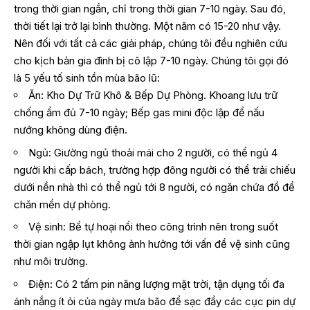
trong thời gian ngắn, chỉ trong thời gian 7-10 ngày. Sau đó,
thời tiết lại trở lại bình thường. Một năm có 15-20 như vậy.
Nên đối với tất cả các giải pháp, chúng tôi đều nghiên cứu
cho kịch bản gia đình bị cô lập 7-10 ngày. Chúng tôi gọi đó
là 5 yếu tố sinh tồn mùa bão lũ:
Ăn: Kho Dự Trữ Khô & Bếp Dự Phòng. Khoang lưu trữ
chống ẩm đủ 7-10 ngày; Bếp gas mini độc lập để nấu
nướng không dùng điện.
Ngủ: Giường ngủ thoải mái cho 2 người, có thể ngủ 4
người khi cấp bách, trường hợp đông người có thể trải chiếu
dưới nền nhà thì có thể ngủ tới 8 người, có ngăn chứa đồ để
chăn mền dự phòng.
Vệ sinh: Bể tự hoại nổi theo công trình nên trong suốt
thời gian ngập lụt không ảnh hưởng tới vấn đề vệ sinh cũng
như môi trường.
Điện: Có 2 tấm pin năng lượng mặt trời, tận dụng tối đa
ánh nắng ít ỏi của ngày mưa bão để sạc đầy các cục pin dự