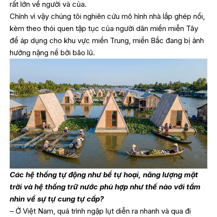
rất lớn về người và của.
Chính vì vậy chúng tôi nghiên cứu mô hình nhà lắp ghép nổi,
kèm theo thói quen tập tục của người dân miền miễn Tây
để áp dụng cho khu vực miền Trung, miền Bắc đang bị ảnh
hưởng nặng nề bởi bão lũ.
Các hệ thống tự động như bể tự hoại, năng lượng mặt
trời và hệ thống trữ nước phù hợp như thế nào với tầm
nhìn về sự tự cung tự cấp?
– Ở Việt Nam, quá trình ngập lụt diễn ra nhanh và qua đi