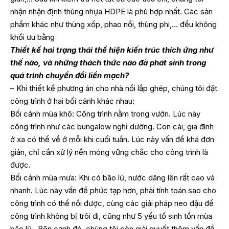
nhận nhận định thùng nhựa HDPE là phù hợp nhất. Các sản
phẩm khác như thùng xốp, phao nổi, thùng phi,… đều không
khối ưu bằng
Thiết kế hai trạng thái thể hiện kiến ​​trúc thích ứng như
thế nào, và những thách thức nào đã phát sinh trong
quá trình chuyển đổi liền mạch?
– Khi thiết kế phương án cho nhà nổi lắp ghép, chúng tôi đặt
công trình ở hai bối cảnh khác nhau:
Bối cảnh mùa khô: Công trình nằm trong vườn. Lúc này
công trình như các bungalow nghỉ dưỡng. Con cái, gia đình
ở xa có thể về ở mỗi khi cuối tuần. Lúc này vấn đề khá đơn
giản, chỉ cần xử lý nền móng vững chắc cho công trình là
được.
Bối cảnh mùa mưa: Khi có bão lũ, nước dâng lên rất cao và
nhanh. Lúc này vấn đề phức tạp hơn, phải tính toán sao cho
công trình có thể nổi được, cùng các giải pháp neo đậu để
công trình không bị trôi đi, cũng như 5 yếu tố sinh tồn mùa
bão lũ…Bên cạnh đó, chúng tôi còn giải quyết thêm vấn đề