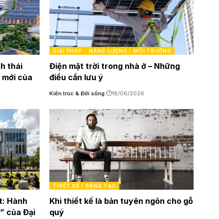
GIẢI PHÁP
NĂNG LƯỢNG - MÔI TRƯỜNG
nh thái
Điện mặt trời trong nhà ở – Những
c mới của
điều cần lưu ý
Kiến trúc & Đời sống
18/06/2026
THIẾT KẾ / SÁNG TẠO
t: Hành
Khi thiết kế là bản tuyên ngôn cho gỗ
h” của Đại
quý