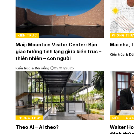
KIẾN TRÚC
PHONG THỦ
Maiji Mountain Visitor Center: Bản
Mái nhà, t
giao hưởng tĩnh lặng giữa kiến trúc –
Kiến trúc & Đờ
thiên nhiên – con người
Kiến trúc & Đời sống
09/07/2025
PHONG THỦY
KIẾN TRÚC 
Theo AI – AI theo?
Walter Ho