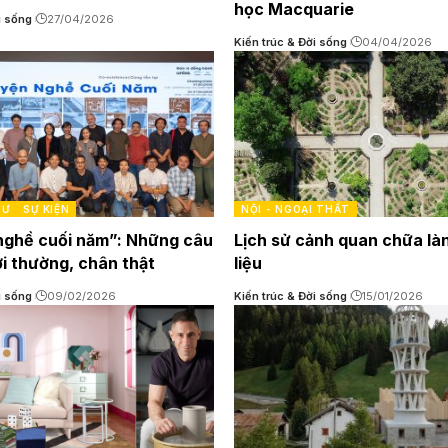
học Macquarie
i sống
27/04/2026
Kiến trúc & Đời sống
04/04/2026
SƯ
SỰ KIỆN
NỘI - NGOẠI THẤT
ghề cuối năm”: Những câu
Lịch sử cảnh quan chữa làn
i thường, chân thật
liệu
i sống
09/02/2026
Kiến trúc & Đời sống
15/01/2026