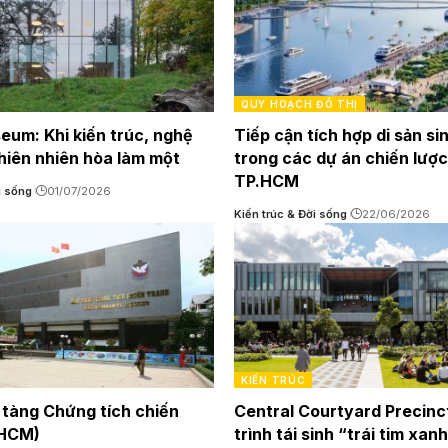
QUY HOẠCH ĐÔ THỊ
um: Khi kiến trúc, nghệ
Tiếp cận tích hợp di sản si
thiên nhiên hòa làm một
trong các dự án chiến lượ
TP.HCM
i sống
01/07/2026
Kiến trúc & Đời sống
22/06/2026
KIẾN TRÚC
tàng Chứng tích chiến
Central Courtyard Precinc
PHCM)
trình tái sinh “trái tim xan