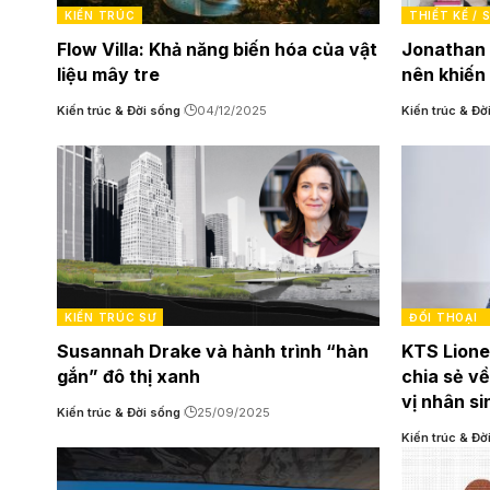
KIẾN TRÚC
THIẾT KẾ /
Flow Villa: Khả năng biến hóa của vật
Jonathan 
liệu mây tre
nên khiến
Kiến trúc & Đời sống
04/12/2025
Kiến trúc & Đờ
KIẾN TRÚC SƯ
ĐỐI THOẠI
Susannah Drake và hành trình “hàn
KTS Lione
gắn” đô thị xanh
chia sẻ v
vị nhân si
Kiến trúc & Đời sống
25/09/2025
Kiến trúc & Đờ