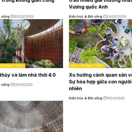
 trong không gian công
trao nhiều giải thưởng nhấ
Vương quốc Anh
i sống
30/05/2025
Kiến trúc & Đời sống
24/05/2025
PHONG THỦY
NỘI - NGOẠI THẤT
thủy và làm nhà thời 4.0
Xu hướng cảnh quan sân v
Sự hòa hợp giữa con người
i sống
13/04/2025
nhiên
Kiến trúc & Đời sống
11/04/2025