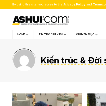
By using this site, you agree to the
Privacy Policy
and
Terms o
HOME
TIN TỨC / SỰ KIỆN
CHUYÊN MỤC
Kiến trúc & Đời