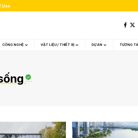
f Use
.
CÔNG NGHỆ
VẬT LIỆU / THIẾT BỊ
DỰ ÁN
TƯƠNG T
 sống