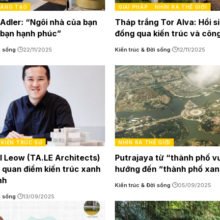
 SÁNG TẠO
GIẢI PHÁP
NHÌN RA THẾ GIỚI
Adler: “Ngôi nhà của bạn
Tháp trắng Tor Alva: Hồi s
 bạn hạnh phúc”
đồng qua kiến trúc và côn
i sống
22/11/2025
Kiến trúc & Đời sống
12/11/2025
KIẾN TRÚC SƯ
NHÌN RA THẾ GIỚI
l Leow (TA.LE Architects)
Putrajaya từ “thành phố v
ề quan điểm kiến trúc xanh
hướng đến “thành phố xa
nh
Kiến trúc & Đời sống
05/09/2025
i sống
13/09/2025