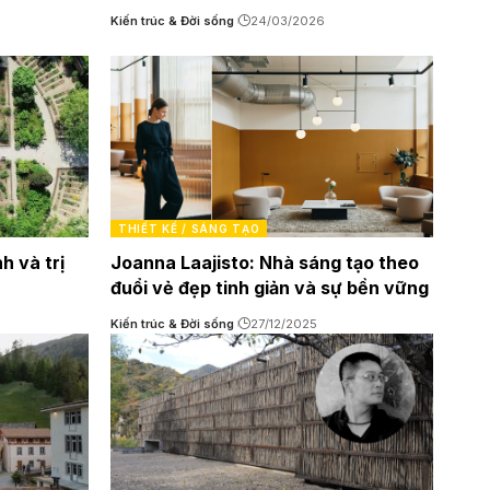
Kiến trúc & Đời sống
24/03/2026
THIẾT KẾ / SÁNG TẠO
h và trị
Joanna Laajisto: Nhà sáng tạo theo
đuổi vẻ đẹp tinh giản và sự bền vững
Kiến trúc & Đời sống
27/12/2025