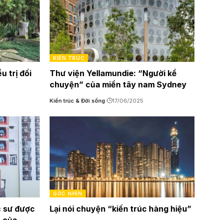
KIẾN TRÚC
u trị đối
Thư viện Yellamundie: “Người kể
chuyện” của miền tây nam Sydney
Kiến trúc & Đời sống
17/06/2025
GÓC NHÌN
c sư được
Lại nói chuyện “kiến trúc hàng hiệu”