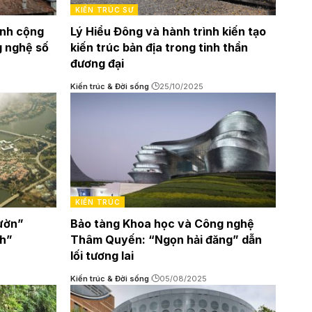
KIẾN TRÚC SƯ
inh cộng
Lý Hiểu Đông và hành trình kiến tạo
g nghệ số
kiến trúc bản địa trong tinh thần
đương đại
Kiến trúc & Đời sống
25/10/2025
KIẾN TRÚC
ườn”
Bảo tàng Khoa học và Công nghệ
nh”
Thâm Quyến: “Ngọn hải đăng” dẫn
lối tương lai
Kiến trúc & Đời sống
05/08/2025