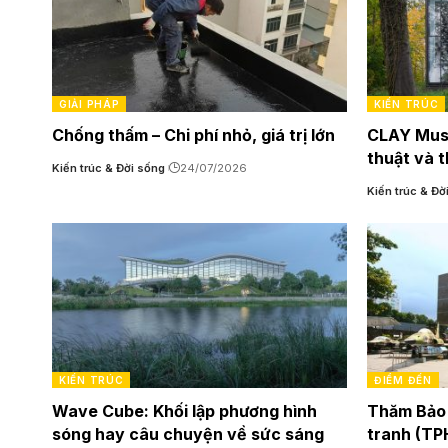
GIẢI PHÁP
KIẾN TRÚC
Chống thấm – Chi phí nhỏ, giá trị lớn
CLAY Muse
thuật và 
Kiến trúc & Đời sống
24/07/2026
Kiến trúc & Đờ
KIẾN TRÚC
ĐIỂM ĐẾN
Wave Cube: Khối lập phương hình
Thăm Bảo 
sóng hay câu chuyện về sức sáng
tranh (T