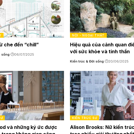
Y
NỘI - NGOẠI THẤT
ừ che đến “chill”
Hiệu quả của cảnh quan điề
với sức khỏe và tinh thần
i sống
06/07/2025
Kiến trúc & Đời sống
20/06/2025
SƯ
KIẾN TRÚC SƯ
od và những ký ức được
Alison Brooks: Nữ kiến trú