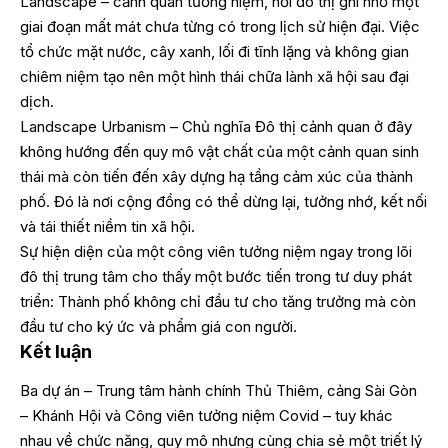
Landscape – cảnh quan tưởng niệm, nơi đô thị ghi nhớ một
giai đoạn mất mát chưa từng có trong lịch sử hiện đại. Việc
tổ chức mặt nước, cây xanh, lối đi tĩnh lặng và không gian
chiêm niệm tạo nên một hình thái chữa lành xã hội sau đại
dịch.
Landscape Urbanism – Chủ nghĩa Đô thị cảnh quan ở đây
không hướng đến quy mô vật chất của một cảnh quan sinh
thái mà còn tiến đến xây dựng hạ tầng cảm xúc của thành
phố. Đó là nơi cộng đồng có thể dừng lại, tưởng nhớ, kết nối
và tái thiết niềm tin xã hội.
Sự hiện diện của một công viên tưởng niệm ngay trong lõi
đô thị trung tâm cho thấy một bước tiến trong tư duy phát
triển: Thành phố không chỉ đầu tư cho tăng trưởng mà còn
đầu tư cho ký ức và phẩm giá con người.
Kết luận
Ba dự án – Trung tâm hành chính Thủ Thiêm, cảng Sài Gòn
– Khánh Hội và Công viên tưởng niệm Covid – tuy khác
nhau về chức năng, quy mô nhưng cùng chia sẻ một triết lý