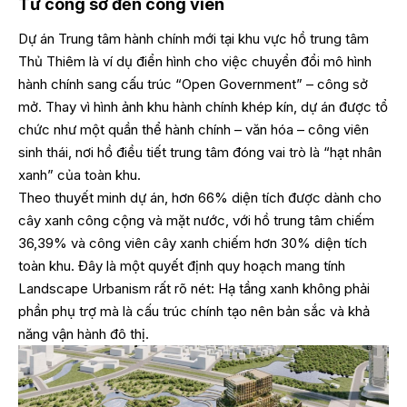
Từ công sở đến công viên
Dự án Trung tâm hành chính mới tại khu vực hồ trung tâm
Thủ Thiêm là ví dụ điển hình cho việc chuyển đổi mô hình
hành chính sang cấu trúc “Open Government” – công sở
mở. Thay vì hình ảnh khu hành chính khép kín, dự án được tổ
chức như một quần thể hành chính – văn hóa – công viên
sinh thái, nơi hồ điều tiết trung tâm đóng vai trò là “hạt nhân
xanh” của toàn khu.
Theo thuyết minh dự án, hơn 66% diện tích được dành cho
cây xanh công cộng và mặt nước, với hồ trung tâm chiếm
36,39% và công viên cây xanh chiếm hơn 30% diện tích
toàn khu. Đây là một quyết định quy hoạch mang tính
Landscape Urbanism rất rõ nét: Hạ tầng xanh không phải
phần phụ trợ mà là cấu trúc chính tạo nên bản sắc và khả
năng vận hành đô thị.