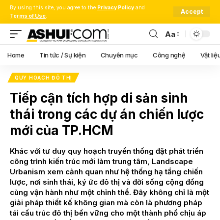
By using this site, you agree to the
Privacy Policy
and
Accept
Terms of Use
.
Aa
Font
Resizer
Home
Tin tức / Sự kiện
Chuyên mục
Công nghệ
Vật liệ
QUY HOẠCH ĐÔ THỊ
Tiếp cận tích hợp di sản sinh
thái trong các dự án chiến lược
mới của TP.HCM
Khác với tư duy quy hoạch truyền thống đặt phát triển
công trình kiến trúc mới làm trung tâm, Landscape
Urbanism xem cảnh quan như hệ thống hạ tầng chiến
lược, nơi sinh thái, ký ức đô thị và đời sống cộng đồng
cùng vận hành như một chỉnh thể. Đây không chỉ là một
giải pháp thiết kế không gian mà còn là phương pháp
tái cấu trúc đô thị bền vững cho một thành phố chịu áp