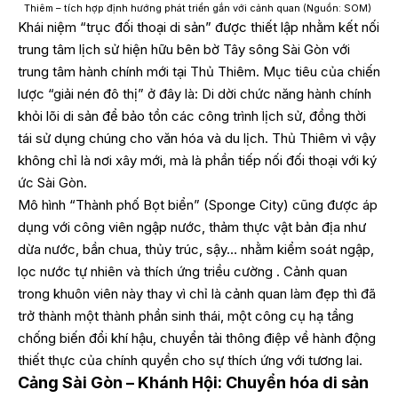
Thiêm – tích hợp định hướng phát triển gắn với cảnh quan (Nguồn: SOM)
Khái niệm “trục đối thoại di sản” được thiết lập nhằm kết nối
trung tâm lịch sử hiện hữu bên bờ Tây sông Sài Gòn với
trung tâm hành chính mới tại Thủ Thiêm. Mục tiêu của chiến
lược “giải nén đô thị” ở đây là: Di dời chức năng hành chính
khỏi lõi di sản để bảo tồn các công trình lịch sử, đồng thời
tái sử dụng chúng cho văn hóa và du lịch. Thủ Thiêm vì vậy
không chỉ là nơi xây mới, mà là phần tiếp nối đối thoại với ký
ức Sài Gòn.
Mô hình “Thành phố Bọt biển” (Sponge City) cũng được áp
dụng với công viên ngập nước, thảm thực vật bản địa như
dừa nước, bần chua, thủy trúc, sậy… nhằm kiểm soát ngập,
lọc nước tự nhiên và thích ứng triều cường . Cảnh quan
trong khuôn viên này thay vì chỉ là cảnh quan làm đẹp thì đã
trở thành một thành phần sinh thái, một công cụ hạ tầng
chống biến đổi khí hậu, chuyển tải thông điệp về hành động
thiết thực của chính quyền cho sự thích ứng với tương lai.
Cảng Sài Gòn – Khánh Hội: Chuyển hóa di sản