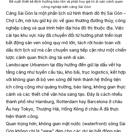
Đề xuất thiết kế định hướng bảo tồn và phát huy giá trị di sản cảnh quan
công nghiệp bến cảng Sài Gòn
Cảng Sài Gòn là một phần lịch sử hình thành đô thị Sài Gòn –
Chợ Lớn, nơi lưu giữ ký ức về giao thương đường thủy, công
nghiệp cảng và quá trình hiện đại hóa đô thị thuộc địa. Việc
cải tạo khu vực này đã chuyển đổi từ hướng phát triển loạt
bất động sản ven sông quy mô lớn, tách rời hoàn toàn với
dấu tích lịch sử mà cần chuyển sang tiếp cận như một chiến
lược cảnh quan thích ứng tái sinh di sản.
Landscape Urbanism tại đây hướng đến giữ lại dấu vết hạ
tầng cảng như tuyến cầu tàu, kho bãi, trục logistics, kết hợp
với không gian đi bộ ven sông để hình thành hệ thống tiện
ích công cộng như quảng trường, bảo tàng, không gian thực
cảnh và các thiết chế văn hóa sáng tạo. Đây là cách nhiều
thành phố như Hamburg, Rotterdam hay Barcelona ở châu
Âu hay Tokyo, Thượng Hải, Hồng Kông ở châu Á đã thực
hiện thành công.
Quan trọng hơn, không gian mặt nước (waterfront) sông Sài
Gòn không chỉ là “view” đẹp cho các dự án bất động sản