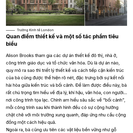
Trường Kinh tế London
Quan điểm thiết kế và một số tác phẩm tiêu
biểu
Alison Brooks tham gia các dự án thiết kế đô thị, nhà ở,
công trình giáo dục và tổ chức văn hóa. Dù là dự án nào,
quy mô ra sao thì triết lý thiết kế và cách tiếp cận kiến trúc
của bà cũng được thể hiện rõ nét, đặc trưng bởi sự kết nối
hài hòa giữa kiến trúc và bối cảnh. Để làm được điều này, bà
rất chú trọng tìm hiểu về địa lý, khí hậu, văn hóa, con người…
nơi công trình tọa lạc. Chính am hiểu sâu sắc về “bối cảnh”,
mỗi công trình sau khi thành hình đều có sự cộng hưởng
chặt chẽ với môi trường xung quanh, đáp ứng nhu cầu cộng
đồng một cách hiệu quả.
Ngoài ra, bà cũng ưu tiên các vật liệu bền vững như gỗ