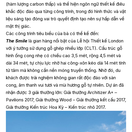
(hàm lượng carbon thấp) và thể hiện ngôn ngữ thiết kế điêu
khắc độc đáo qua từng công trình, trong đó hình thức và vật
liệu sáng tạo đóng vai trò quyết định tạo nên sự hấp dẫn về
mặt thị giác.
Các công trình tiêu biểu của bà có thể kể đến:
The Smile
là gian hàng nổi bật của Lễ hội Thiết kế London
với ý tưởng sử dụng gỗ ghép nhiều lớp (CLT). Cấu trúc gỗ
hình ống cong nhẹ có chiều cao 3,5 mét, rộng 4,5 mét và
dài 34 mét, tự chịu lực nhờ hai công-xôn kéo dài 14 mét tính
từ tâm mà không cần nền móng truyền thống. Nhờ đó, du
khách được trải nghiệm không gian rất độc đáo với sàn
cong, âm thanh vui tươi và mùi hương gỗ tự nhiên. Dự án đã
nhận được 3 giải thưởng lớn: Giải thưởng Architizer A+ –
Pavilions 2017, Giải thưởng Wood – Giải thưởng kết cấu 2017,
Giải thưởng Kiến trúc Hoa Kỳ – Kiến trúc nhỏ 2017.