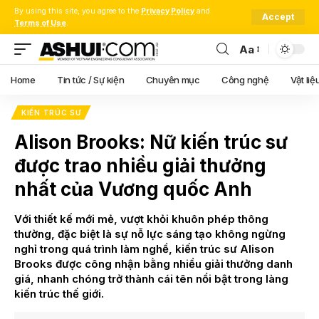
By using this site, you agree to the
Privacy Policy
and
Accept
Terms of Use
.
Aa
Font
Resizer
Home
Tin tức / Sự kiện
Chuyên mục
Công nghệ
Vật liệ
KIẾN TRÚC SƯ
Alison Brooks: Nữ kiến trúc sư
được trao nhiều giải thưởng
nhất của Vương quốc Anh
Với thiết kế mới mẻ, vượt khỏi khuôn phép thông
thường, đặc biệt là sự nỗ lực sáng tạo không ngừng
nghỉ trong quá trình làm nghề, kiến trúc sư Alison
Brooks được công nhận bằng nhiều giải thưởng danh
giá, nhanh chóng trở thành cái tên nổi bật trong làng
kiến trúc thế giới.