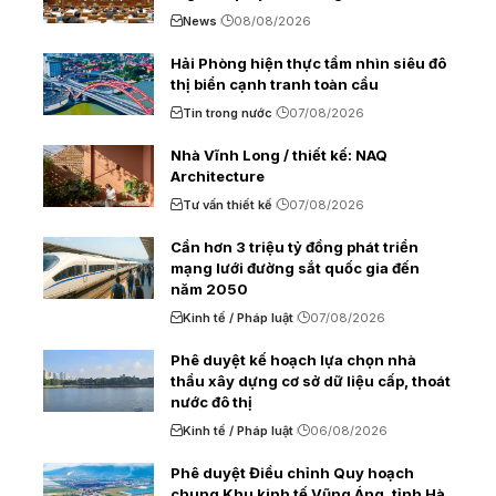
News
08/08/2026
Hải Phòng hiện thực tầm nhìn siêu đô
thị biển cạnh tranh toàn cầu
Tin trong nước
07/08/2026
Nhà Vĩnh Long / thiết kế: NAQ
Architecture
Tư vấn thiết kế
07/08/2026
Cần hơn 3 triệu tỷ đồng phát triển
mạng lưới đường sắt quốc gia đến
năm 2050
Kinh tế / Pháp luật
07/08/2026
Phê duyệt kế hoạch lựa chọn nhà
thầu xây dựng cơ sở dữ liệu cấp, thoát
nước đô thị
Kinh tế / Pháp luật
06/08/2026
Phê duyệt Điều chỉnh Quy hoạch
chung Khu kinh tế Vũng Áng, tỉnh Hà