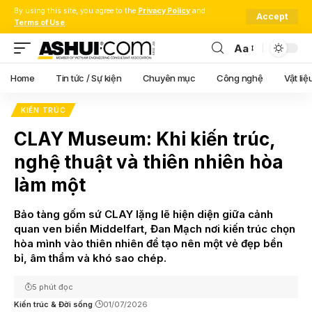
By using this site, you agree to the
Privacy Policy
and
Accept
Terms of Use
.
Aa
Font
Resizer
Home
Tin tức / Sự kiện
Chuyên mục
Công nghệ
Vật liệ
KIẾN TRÚC
CLAY Museum: Khi kiến trúc,
nghệ thuật và thiên nhiên hòa
làm một
Bảo tàng gốm sứ CLAY lặng lẽ hiện diện giữa cảnh
quan ven biển Middelfart, Đan Mạch nơi kiến trúc chọn
hòa mình vào thiên nhiên để tạo nên một vẻ đẹp bền
bỉ, âm thầm và khó sao chép.
5 phút đọc
Kiến trúc & Đời sống
01/07/2026