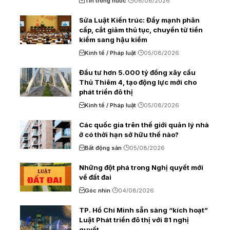
Tin trong nước
06/08/2026
Sửa Luật Kiến trúc: Đẩy mạnh phân
cấp, cắt giảm thủ tục, chuyển từ tiền
kiểm sang hậu kiểm
Kinh tế / Pháp luật
05/08/2026
Đầu tư hơn 5.000 tỷ đồng xây cầu
Thủ Thiêm 4, tạo động lực mới cho
phát triển đô thị
Kinh tế / Pháp luật
05/08/2026
Các quốc gia trên thế giới quản lý nhà
ở có thời hạn sở hữu thế nào?
Bất động sản
05/08/2026
Những đột phá trong Nghị quyết mới
về đất đai
Góc nhìn
04/08/2026
TP. Hồ Chí Minh sẵn sàng “kích hoạt”
Luật Phát triển đô thị với 81 nghị
quyết