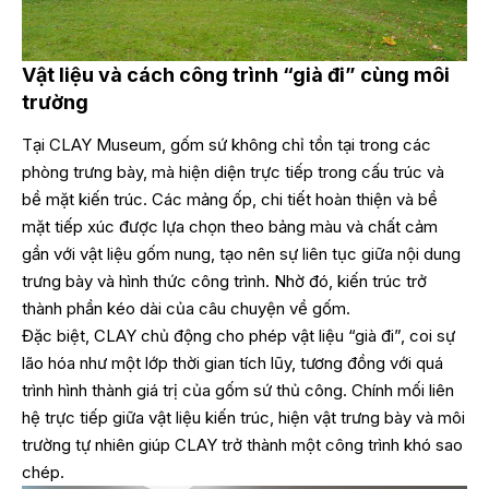
Vật liệu và cách công trình “già đi” cùng môi
trường
Tại CLAY Museum, gốm sứ không chỉ tồn tại trong các
phòng trưng bày, mà hiện diện trực tiếp trong cấu trúc và
bề mặt kiến trúc. Các mảng ốp, chi tiết hoàn thiện và bề
mặt tiếp xúc được lựa chọn theo bảng màu và chất cảm
gần với vật liệu gốm nung, tạo nên sự liên tục giữa nội dung
trưng bày và hình thức công trình. Nhờ đó, kiến trúc trở
thành phần kéo dài của câu chuyện về gốm.
Đặc biệt, CLAY chủ động cho phép vật liệu “già đi”, coi sự
lão hóa như một lớp thời gian tích lũy, tương đồng với quá
trình hình thành giá trị của gốm sứ thủ công. Chính mối liên
hệ trực tiếp giữa vật liệu kiến trúc, hiện vật trưng bày và môi
trường tự nhiên giúp CLAY trở thành một công trình khó sao
chép.