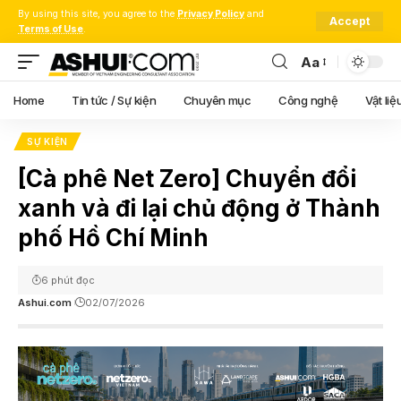
By using this site, you agree to the
Privacy Policy
and
Accept
Terms of Use
.
Aa
Font
Resizer
Home
Tin tức / Sự kiện
Chuyên mục
Công nghệ
Vật liệ
SỰ KIỆN
[Cà phê Net Zero] Chuyển đổi
xanh và đi lại chủ động ở Thành
phố Hồ Chí Minh
6 phút đọc
Ashui.com
02/07/2026