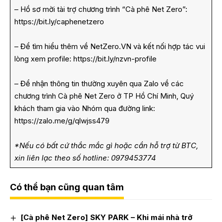
– Hồ sơ mời tài trợ chương trình “Cà phê Net Zero”:
https://bit.ly/caphenetzero
– Để tìm hiểu thêm về NetZero.VN và kết nối hợp tác vui
lòng xem profile:
https://bit.ly/nzvn-profile
– Để nhận thông tin thường xuyên qua Zalo về các
chương trình Cà phê Net Zero ở TP Hồ Chí Minh, Quý
khách tham gia vào Nhóm qua đường link:
https://zalo.me/g/qlwjss479
*Nếu có bất cứ thắc mắc gì hoặc cần hỗ trợ từ BTC,
xin liên lạc theo số hotline: 0979453774
Có thể bạn cũng quan tâm
[Cà phê Net Zero] SKY PARK – Khi mái nhà trở