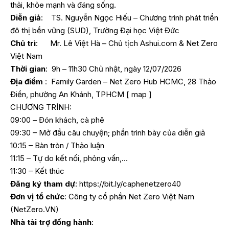
thải, khỏe mạnh và đáng sống.
Diễn giả
: TS. Nguyễn Ngọc Hiếu – Chương trình phát triển
đô thị bền vững (SUD), Trường Đại học Việt Đức
Chủ trì
: Mr. Lê Việt Hà – Chủ tịch Ashui.com & Net Zero
Việt Nam
Thời gian
: 9h – 11h30 Chủ nhật, ngày 12/07/2026
Địa điểm
: Family Garden – Net Zero Hub HCMC, 28 Thảo
Điền, phường An Khánh, TPHCM [
map
]
CHƯƠNG TRÌNH:
09:00 – Đón khách, cà phê
09:30 – Mở đầu câu chuyện; phần trình bày của diễn giả
10:15 – Bàn tròn / Thảo luận
11:15 – Tự do kết nối, phỏng vấn,…
11:30 – Kết thúc
Đăng ký tham dự
:
https://bit.ly/caphenetzero40
Đơn vị tổ chức
: Công ty cổ phần Net Zero Việt Nam
(NetZero.VN)
Nhà tài trợ đồng hành
: