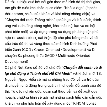
Để tối ưu hiệu quả kết nối gần theo mô hình đô thị thời gian,
tác giả đề xuất khai thác quan điểm “Nhỏ là đẹp” (ít phát
thải carbon, nhiều sức khỏe và khả năng chống chịu) và
“Chuyển đổi xanh Thông minh” (phù hợp với bối cảnh, thích
ứng với xu hướng công nghệ, khai thác nội lực và cơ hội
phát triển mới) và áp dụng trong sử dụng phương tiện phù
hợp (e-assist bike), cải thiện độ che phủ bóng mát, và tái
cấu trúc đô thị và vùng theo cả mô hình Định hướng Phát
triển Xanh (GOD / Green-Oriented -Development) và Di
chuyển Đa phương thức (MOD / Multimode Oriented
Development).
Cà phê Net Zero số 40 với chủ đề “
Chuyển đổi xanh và đi
lại chủ động ở Thành phố Hồ Chí Minh
” với khách mời TS.
Nguyễn Ngọc Hiếu sẽ mở ra những trao đổi về vai trò của
di chuyển chủ động trong quá trình chuyển đổi xanh của đô
thị. Từ các nghiên cứu, quan sát thực tiễn và đề xuất quy
hoạch, chương trình sẽ gợi mở những cách tiếp cận gần gũi,
khả thi và phù hợp hơn để xây dựng một TP.HCM ít phát