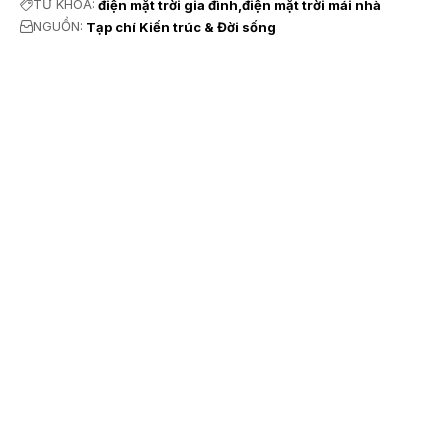
TỪ KHÓA:
điện mặt trời gia đình
điện mặt trời mái nhà
NGUỒN:
Tạp chí Kiến trúc & Đời sống