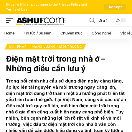
By using this site, you agree to the
Privacy Policy
and
Accept
Terms of Use
.
Aa
Font
Resizer
Home
Tin tức / Sự kiện
Chuyên mục
Công nghệ
Vật liệ
GIẢI PHÁP
NĂNG LƯỢNG - MÔI TRƯỜNG
Điện mặt trời trong nhà ở –
Những điều cần lưu ý
Trong bối cảnh nhu cầu sử dụng điện ngày càng tăng,
áp lực lên tài nguyên và môi trường ngày càng lớn,
điện mặt trời đang trở thành một xu hướng phát triển tất
yếu trên toàn thế giới. Tại Việt Nam, cùng với các dự án
điện mặt trời quy mô lớn, mô hình điện mặt trời trong
nhà ở gia đình cũng xuất hiện ngày càng phổ biến. Tuy
nhiên, bên cạnh những lợi ích rõ rệt về kinh tế và môi
trường, việc đầu tư điện mặt trời cho nhà ở vẫn còn
nhiều vấn đề cần được hiểu đúng và tính toán kỹ lưỡng