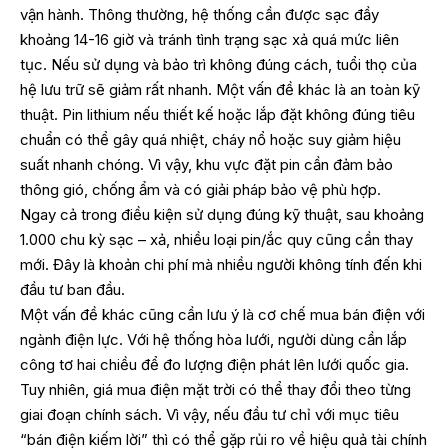
vận hành. Thông thường, hệ thống cần được sạc đầy
khoảng 14-16 giờ và tránh tình trạng sạc xả quá mức liên
tục. Nếu sử dụng và bảo trì không đúng cách, tuổi thọ của
hệ lưu trữ sẽ giảm rất nhanh. Một vấn đề khác là an toàn kỹ
thuật. Pin lithium nếu thiết kế hoặc lắp đặt không đúng tiêu
chuẩn có thể gây quá nhiệt, cháy nổ hoặc suy giảm hiệu
suất nhanh chóng. Vì vậy, khu vực đặt pin cần đảm bảo
thông gió, chống ẩm và có giải pháp bảo vệ phù hợp.
Ngay cả trong điều kiện sử dụng đúng kỹ thuật, sau khoảng
1.000 chu kỳ sạc – xả, nhiều loại pin/ắc quy cũng cần thay
mới. Đây là khoản chi phí mà nhiều người không tính đến khi
đầu tư ban đầu.
Một vấn đề khác cũng cần lưu ý là cơ chế mua bán điện với
ngành điện lực. Với hệ thống hòa lưới, người dùng cần lắp
công tơ hai chiều để đo lượng điện phát lên lưới quốc gia.
Tuy nhiên, giá mua điện mặt trời có thể thay đổi theo từng
giai đoạn chính sách. Vì vậy, nếu đầu tư chỉ với mục tiêu
“bán điện kiếm lời” thì có thể gặp rủi ro về hiệu quả tài chính