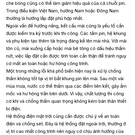
che bóng cũng có thể làm giảm hiệu quả của cả chuỗi pin.
Trong điều kiện Việt Nam, hướng Nam hoặc Đông Nam
thường là hướng lắp đặt phù hợp nhất.
Ngoài vấn đề hướng nắng, kết cấu mái cũng là yếu tố cần
được kiểm tra kỹ trước khi thi công. Các tấm pin, hệ khung
và phụ kiện tạo thêm tải trọng đáng kể lên mái nhà. Với mái
tôn cũ, mái xuống cấp hoặc mái bê tông có dấu hiệu thấm
nứt, việc lắp đặt cần được tính toán cẩn thận để tránh nguy
cơ mất an toàn hoặc hư hỏng công trình.
Một trong những lỗi khá phổ biến hiện nay là xử lý chống
thấm không tốt tại vị trí bắt khung pin lên mái. Sau một vài
mùa mưa, nước có thể thấm qua các điểm liên kết, gây ẩm
mốc và hư hỏng trần bên dưới. Vì vậy, chất lượng thi công
cơ khí và chống thấm quan trọng không kém bản thân thiết
bị điện.
Hệ thống điện mặt trời cũng cần được chú ý về an toàn
điện và chống sét. Đây là hệ thống đặt ngoài trời, thường ở
vị trí cao nhất công trình nên nguy cơ chịu ảnh hưởng của