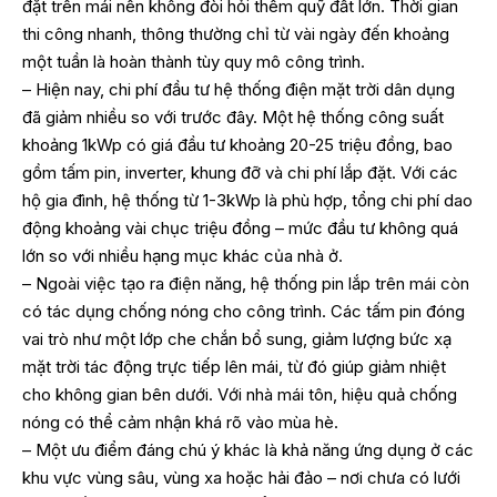
đặt trên mái nên không đòi hỏi thêm quỹ đất lớn. Thời gian
thi công nhanh, thông thường chỉ từ vài ngày đến khoảng
một tuần là hoàn thành tùy quy mô công trình.
– Hiện nay, chi phí đầu tư hệ thống điện mặt trời dân dụng
đã giảm nhiều so với trước đây. Một hệ thống công suất
khoảng 1kWp có giá đầu tư khoảng 20-25 triệu đồng, bao
gồm tấm pin, inverter, khung đỡ và chi phí lắp đặt. Với các
hộ gia đình, hệ thống từ 1-3kWp là phù hợp, tổng chi phí dao
động khoảng vài chục triệu đồng – mức đầu tư không quá
lớn so với nhiều hạng mục khác của nhà ở.
– Ngoài việc tạo ra điện năng, hệ thống pin lắp trên mái còn
có tác dụng chống nóng cho công trình. Các tấm pin đóng
vai trò như một lớp che chắn bổ sung, giảm lượng bức xạ
mặt trời tác động trực tiếp lên mái, từ đó giúp giảm nhiệt
cho không gian bên dưới. Với nhà mái tôn, hiệu quả chống
nóng có thể cảm nhận khá rõ vào mùa hè.
– Một ưu điểm đáng chú ý khác là khả năng ứng dụng ở các
khu vực vùng sâu, vùng xa hoặc hải đảo – nơi chưa có lưới