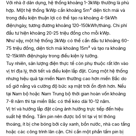
Với nhà ở dân dụng, hệ thống khoảng 1-3kWp thường là phù
hợp. Một hệ thống 1kWp cần khoảng 5m² diện tích mái và
trong điều kiện thuận lợi có thể tạo ra khoảng 4-5kWh
điện/ngày, tương đương khoảng 120-150kWh/tháng. Chi phí
đầu tư hiện khoảng 20-25 triệu đồng cho mỗi kWp.
Như vậy, một hệ thống 3kWp có thể cần đầu tư khoảng 60-
75 triệu đồng, diện tích mái khoảng 15m² và tạo ra khoảng
12-15kWh điện/ngày trong điều kiện lý tưởng.
Tuy nhiên, sản lượng điện thực tế còn phụ thuộc rất lớn vào
vị trí địa lý, thời tiết và điều kiện lắp đặt. Cùng một hệ thống
nhưng hiệu quả tại miền Nam thường cao hơn miền Bắc do
số giờ nắng và cường độ bức xạ mặt trời ổn định hơn. Nếu
tại Nam bộ hoặc Nam Trung bộ thời gian hoàn vốn khoảng
7-8 năm thì tại miền Bắc có thể kéo dài 10-12 năm.
Vị trí và hướng lắp đặt cũng ảnh hưởng trực tiếp đến hiệu
suất hệ thống. Tấm pin nên được bố trí tại vị trí thông
thoáng, ít bị che bóng bởi cây xanh, bồn nước, nhà cao tầng
hoặc các công trình lân cận. Chỉ cần một phần tấm pin bị