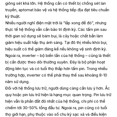
giông sét khá lớn. Hệ thống cần có thiết bị chống sét lan
truyền, aptomat bảo vệ và hệ thống tiếp địa đạt tiêu chuẩn
kỹ thuật.
Nhiều người nghĩ điện mặt trời là “lắp xong để đó”, nhưng
thực tế hệ thống vẫn cần bảo trì định kỳ. Các tấm pin sau
thời gian sử dụng sẽ bám bụi, lá cây hoặc chất bẩn làm
giảm hiệu suất hấp thụ ánh sáng. Tại đô thị nhiều khói bụi,
hiệu suất có thể giảm đáng kể nếu không vệ sinh định kỳ.
Ngoài ra, inverter – bộ biến tần của hệ thống – cũng là thiết
bị cần được theo dõi thường xuyên. Đây là bộ phận hoạt
động liên tục và có tuổi thọ thấp hơn tấm pin. Trong nhiều
trường hợp, inverter có thể phải thay thế sau khoảng 8-10
năm sử dụng.
Đối với hệ thống lưu trữ, người dùng càng cần lưu ý hơn. Ắc
quy hoặc pin lưu trữ hiện là hạng mục quan trọng. Pin lưu trữ
hiện vẫn là phần đắt đỏ nhất của hệ thống, chi phí có thể
chiếm tới 30-50% tổng đầu tư. Ngoài ra, pin cũng có tuổi
thọ giới hạn, phụ thuộc vào số chu kỳ sạc xả và điều kiện