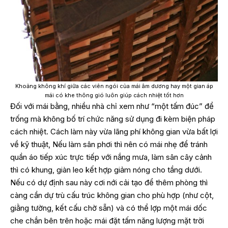
Khoảng không khí giữa các viên ngói của mái âm dương hay một gian áp
mái có khe thông gió luôn giúp cách nhiệt tốt hơn
Đối với mái bằng, nhiều nhà chỉ xem như “một tấm đúc” để
trống mà không bố trí chức năng sử dụng đi kèm biện pháp
cách nhiệt. Cách làm này vừa lãng phí không gian vừa bất lợi
về kỹ thuật, Nếu làm sân phơi thì nên có mái nhẹ để tránh
quần áo tiếp xúc trực tiếp với nắng mưa, làm sân cây cảnh
thì có khung, giàn leo kết hợp giảm nóng cho tầng dưới.
Nếu có dự định sau này cơi nới cải tạo để thêm phòng thì
càng cần dự trù cấu trúc không gian cho phù hợp (như cột,
giằng tường, kết cấu chờ sẵn) và có thể lợp một mái dốc
che chắn bên trên hoặc mái đặt tấm năng lượng mặt trời