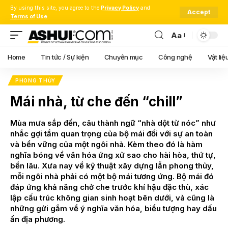
By using this site, you agree to the
Privacy Policy
and
Accept
Terms of Use
.
Aa
Font
Resizer
Home
Tin tức / Sự kiện
Chuyên mục
Công nghệ
Vật liệ
PHONG THỦY
Mái nhà, từ che đến “chill”
Mùa mưa sắp đến, câu thành ngữ “nhà dột từ nóc” như
nhắc gợi tầm quan trọng của bộ mái đối với sự an toàn
và bền vững của một ngôi nhà. Kèm theo đó là hàm
nghĩa bóng về văn hóa ứng xử sao cho hài hòa, thứ tự,
bền lâu. Xưa nay về kỹ thuật xây dựng lẫn phong thủy,
mỗi ngôi nhà phải có một bộ mái tương ứng. Bộ mái đó
đáp ứng khả năng chở che trước khí hậu đặc thù, xác
lập cấu trúc không gian sinh hoạt bên dưới, và cũng là
những gửi gắm về ý nghĩa văn hóa, biểu tượng hay dấu
ấn địa phương.