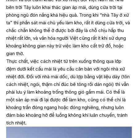
bên trời Tây luôn khai thác gian áp mái, dùng cửa trời tại
phòng ngủ đón nắng khá hiệu quả. Trong khi “nhà Tây ở xứ
ta” thì phần sát mái chủ yếu làm kho, rất ít dùng cửa trời, và
chắc chắn không thể ở được bởi đây là chỗ chịu hấp thu
nhiệt rất lớn, và văn hóa người Việt cũng rất ít khi sử dụng
khoảng không gian này trừ việc làm kho cất trữ đồ, hoặc
gian thờ.
Thực chất, việc cách nhiệt từ trên xuống thông qua lớp
đệm dưới kết cấu mái là yêu cầu căn bản với ngôi nhà xứ
nhiệt đới. Đối với nhà mái dốc, dù lợp bằng vật liệu dày (tôn
cách nhiệt, ngói, thậm chí đúc bê tông rồi dán ngói) thì vẫn
phải lưu ý làm khoảng trống thông gió gầm mái. Có thể là
một sàn áp mái đi lại được để làm kho, cũng có thể chỉ là
khoảng trần đóng ngang hoặc đóng nghiêng, nhưng luôn
đảm bảo khoảng hở để luồng không khí luân chuyển, tránh
tích nhiệt.