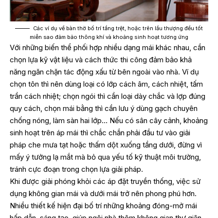
Các ví dụ về bàn thờ bố trí tầng trệt, hoặc trên lầu thượng đều tốt
miễn sao đảm bảo thông khí và khoảng sinh hoạt tương ứng
Với những biến thể phối hợp nhiều dạng mái khác nhau, cần
chọn lựa kỹ vật liệu và cách thức thi công đảm bảo khả
năng ngăn chặn tác động xấu từ bên ngoài vào nhà. Ví dụ
chọn tôn thì nên dùng loại có lớp cách âm, cách nhiệt, tấm
trần cách nhiệt; chọn ngói thì cần loại dày chắc và lợp đúng
quy cách, chọn mái bằng thì cần lưu ý dùng gạch chuyên
chống nóng, làm sàn hai lớp… Nếu có sân cây cảnh, khoảng
sinh hoạt trên áp mái thì chắc chắn phải đầu tư vào giải
pháp che mưa tạt hoặc thấm dột xuống tầng dưới, đừng vì
mấy ý tưởng lạ mắt mà bỏ qua yếu tố kỹ thuật môi trường,
tránh cực đoạn trong chọn lựa giải pháp.
Khi được giải phóng khỏi các áp đặt truyền thống, việc sử
dụng không gian mái và dưới mái trở nên phong phú hơn.
Nhiều thiết kế hiện đại bố trí những khoảng đóng-mở mái
hấp dẫn, sáng tạo, giúp ngôi nhà thêm không gian thư giãn,