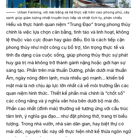
Urban Farming, với mái bằng và hệ thực vật trên cao phong phú, cây
xanh giúp giảm lượng nhiệt truyền trực tiếp và nhiệt tích tụ, phản chiếu
Hiểu và thực hành quan niệm “Trung Đạo” trong phong thủy
chính là việc lựa chọn cân bằng, tỉnh táo và linh hoạt, không
lệ thuộc vào cực đoan hay giáo điều. Đó là cách tiếp cận
phong thủy như một công cụ bổ trợ, tôn trọng thực tế và
tính đa dạng của cuộc sống, giúp phong thủy thực sự phát
huy giá trị mà không trở thành gánh nặng hoặc giới hạn sự
sáng tạo. Phần trên mái thuần Dương, phần dưới mái thuần
Âm, ngày nóng đêm lạnh, mưa nhiều gió mạnh… khiến bề
mặt mái là nơi chịu áp lực lớn nhất cả về môi trường lẫn các
quan niệm hình thức. Thiết kế phần mái chính là “chốt sổ”
các công năng và ý nghĩa văn hóa bên dưới bộ mái đó.
Phần cao nhất (đỉnh mái) thường sẽ tương ứng với cấu trúc
tâm linh, ý nghĩa gia đạo… như đặt phòng thờ, trang trí biểu
tượng. Trong nhà vườn, nhà sàn dân gian, hay biệt thự có
mái dốc, nguyên tắc này dễ thực hiện nhờ kế thừa ngôn ngữ