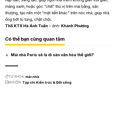
mảng xanh, hoặc góc “chill” thú vị trên mái bằng, sân
thượng, tạo nên một “mặt tiền khác” trên nóc nhà, giúp nhà
ống bớt tù túng, chật chội.
ThS.KTS Hà Anh Tuấn
–
ảnh:
Khánh Phương
Có thể bạn cũng quan tâm
Mái nhà Paris sẽ là di sản văn hóa thế giới?
TỪ KHÓA:
mái nhà
NGUỒN:
Tạp chí Kiến trúc & Đời sống