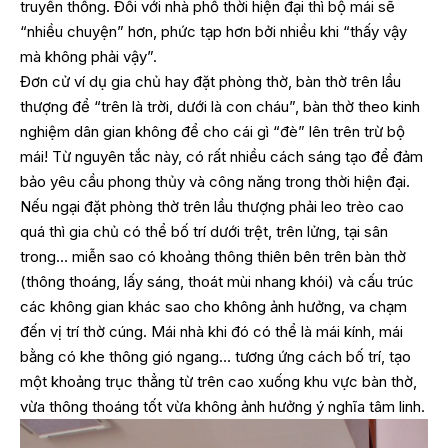
truyền thống. Đối với nhà phố thời hiện đại thì bộ mái sẽ
“nhiều chuyện” hơn, phức tạp hơn bởi nhiều khi “thấy vậy
mà không phải vậy”.
Đơn cử ví dụ gia chủ hay đặt phòng thờ, bàn thờ trên lầu
thượng để “trên là trời, dưới là con cháu”, bàn thờ theo kinh
nghiệm dân gian không để cho cái gì “đè” lên trên trừ bộ
mái! Từ nguyên tắc này, có rất nhiều cách sáng tạo để đảm
bảo yêu cầu phong thủy và công năng trong thời hiện đại.
Nếu ngại đặt phòng thờ trên lầu thượng phải leo trèo cao
quá thì gia chủ có thể bố trí dưới trệt, trên lửng, tại sân
trong… miễn sao có khoảng thông thiên bên trên bàn thờ
(thông thoáng, lấy sáng, thoát mùi nhang khói) và cấu trúc
các không gian khác sao cho không ảnh hưởng, va chạm
đến vị trí thờ cúng. Mái nhà khi đó có thể là mái kính, mái
bằng có khe thông gió ngang… tương ứng cách bố trí, tạo
một khoảng trục thẳng từ trên cao xuống khu vực bàn thờ,
vừa thông thoáng tốt vừa không ảnh hưởng ý nghĩa tâm linh.