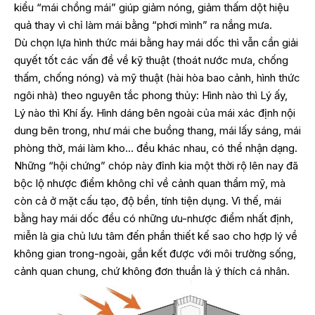
kiểu “mái chồng mái” giúp giảm nóng, giảm thấm dột hiệu
quả thay vì chỉ làm mái bằng “phơi mình” ra nắng mưa.
Dù chọn lựa hình thức mái bằng hay mái dốc thì vẫn cần giải
quyết tốt các vấn đề về kỹ thuật (thoát nước mưa, chống
thấm, chống nóng) và mỹ thuật (hài hòa bao cảnh, hình thức
ngôi nhà) theo nguyên tắc phong thủy: Hình nào thì Lý ấy,
Lý nào thì Khí ấy. Hình dáng bên ngoài của mái xác định nội
dung bên trong, như mái che buồng thang, mái lấy sáng, mái
phòng thờ, mái làm kho… đều khác nhau, có thể nhận dạng.
Những “hội chứng” chóp này đỉnh kia một thời rộ lên nay đã
bộc lộ nhược điểm không chỉ về cảnh quan thẩm mỹ, mà
còn cả ở mặt cấu tạo, độ bền, tính tiện dụng. Vì thế, mái
bằng hay mái dốc đều có những ưu-nhược điểm nhất định,
miễn là gia chủ lưu tâm đến phần thiết kế sao cho hợp lý về
không gian trong-ngoài, gắn kết được với môi trường sống,
cảnh quan chung, chứ không đơn thuần là ý thích cá nhân.