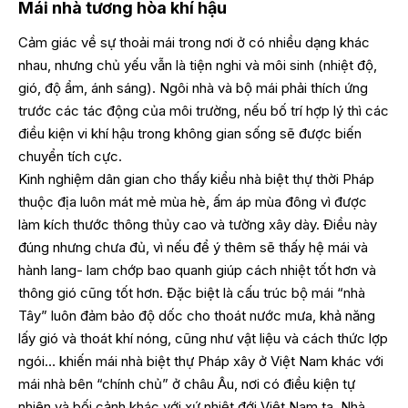
Mái nhà tương hòa khí hậu
Cảm giác về sự thoải mái trong nơi ở có nhiều dạng khác
nhau, nhưng chủ yếu vẫn là tiện nghi và môi sinh (nhiệt độ,
gió, độ ẩm, ánh sáng). Ngôi nhà và bộ mái phải thích ứng
trước các tác động của môi trường, nếu bố trí hợp lý thì các
điều kiện vi khí hậu trong không gian sống sẽ được biến
chuyển tích cực.
Kinh nghiệm dân gian cho thấy kiểu nhà biệt thự thời Pháp
thuộc địa luôn mát mẻ mùa hè, ấm áp mùa đông vì được
làm kích thước thông thủy cao và tường xây dày. Điều này
đúng nhưng chưa đủ, vì nếu để ý thêm sẽ thấy hệ mái và
hành lang- lam chớp bao quanh giúp cách nhiệt tốt hơn và
thông gió cũng tốt hơn. Đặc biệt là cấu trúc bộ mái “nhà
Tây” luôn đảm bảo độ dốc cho thoát nước mưa, khả năng
lấy gió và thoát khí nóng, cũng như vật liệu và cách thức lợp
ngói… khiến mái nhà biệt thự Pháp xây ở Việt Nam khác với
mái nhà bên “chính chủ” ở châu Âu, nơi có điều kiện tự
nhiên và bối cảnh khác với xứ nhiệt đới Việt Nam ta. Nhà