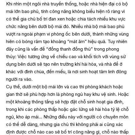
Khi nhìn một ngôi nhà truyền thống, hoặc nhà hiện đại có bộ
mái lớn bao phủ, tính công năng không biểu hiện rõ ràng vì
có thể gia chủ bố trí đan xen hoặc chia tách nhiều khu vực
chức năng bên dưới bộ mái đó. Nhiều nhà bộ mái bao phủ
vượt ra ngoài phạm vi phòng ốc bên dưới, thành những vùng
hiên có bóng râm tạo khoảng “mát âm” hiệu quả. Tuy nhiên
đây cũng là vấn đề “đồng thanh đồng thủ” trong phong
thủy: Việc tương ứng về chiều cao và khối tích với vùng sử
dụng bên dưới sẽ tạo nên trường khí hài hòa, và nhà để ở
khác với đình chùa, đền miếu, là nơi sinh hoạt tâm linh đông
người ra vào.
Cụ thể, dưới một bộ mái lớn và cao thì phòng khách hoặc
gian thờ sẽ phù hợp hơn là phòng ngủ hay khu vệ sinh. Hoặc
một khoảng thông tầng sẽ hợp đặt chỗ sinh hoạt gia đình,
trong khi các phòng thấp hoặc gác lửng sẽ hài hòa tỷ lệ chỗ
ngủ, kho áp mái… Những điều này với người có chuyên môn
có thể dễ dàng, nhưng gia chủ thì không phải ai cũng xác
định được chỗ nào cao sẽ bố trí công năng gì, chỗ nào thấp