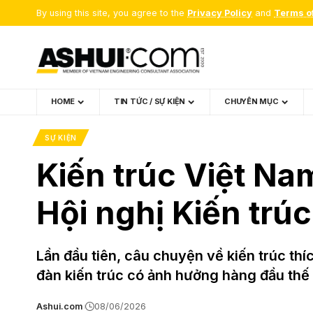
By using this site, you agree to the
Privacy Policy
and
Terms o
HOME
TIN TỨC / SỰ KIỆN
CHUYÊN MỤC
SỰ KIỆN
Kiến trúc Việt Nam
Hội nghị Kiến trú
Lần đầu tiên, câu chuyện về kiến trúc th
đàn kiến trúc có ảnh hưởng hàng đầu thế 
Ashui.com
08/06/2026