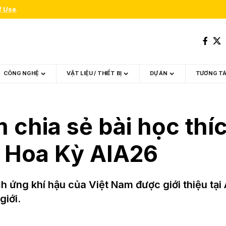
f Use
.
CÔNG NGHỆ
VẬT LIỆU / THIẾT BỊ
DỰ ÁN
TƯƠNG T
 chia sẻ bài học thí
c Hoa Kỳ AIA26
ích ứng khí hậu của Việt Nam được giới thiệu tạ
giới.