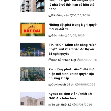
Các quốc gia trên thế giới quản
lý nhà ở có thời hạn sở hữu thế
nào?
Bất động sản
05/08/2026
Những đột phá trong Nghị quyết
mới về đất đai
Góc nhìn
04/08/2026
TP. Hồ Chí Minh sẵn sàng “kích
hoạt” Luật Phát triển đô thị với
81 nghị quyết
Kinh tế / Pháp luật
04/08/2026
Xu hướng phát triển đô thị thực
hiện mô hình chính quyền địa
phương 2 cấp
Quy hoạch đô thị
04/08/2026
Ký túc xá sinh viên / thiết kế:
NAQ Architecture
Tư vấn thiết kế
03/08/2026