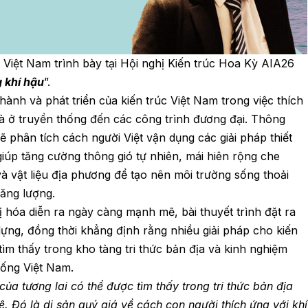
Việt Nam trình bày tại Hội nghị Kiến trúc Hoa Kỳ AIA26
g khí hậu
”.
 thành và phát triển của kiến trúc Việt Nam trong việc thích
nhà ở truyền thống đến các công trình đương đại. Thông
sẽ phân tích cách người Việt vận dụng các giải pháp thiết
giúp tăng cường thông gió tự nhiên, mái hiên rộng che
 vật liệu địa phương để tạo nên môi trường sống thoải
năng lượng.
ị hóa diễn ra ngày càng mạnh mẽ, bài thuyết trình đặt ra
dựng, đồng thời khẳng định rằng nhiều giải pháp cho kiến
tìm thấy trong kho tàng tri thức bản địa và kinh nghiệm
hống Việt Nam.
ủa tương lai có thể được tìm thấy trong tri thức bản địa
ệ. Đó là di sản quý giá về cách con người thích ứng với khí