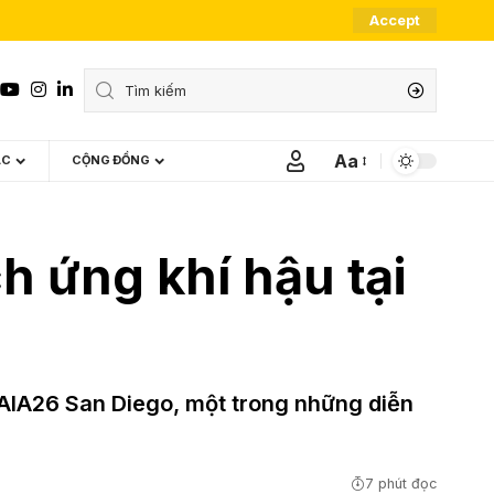
Accept
Aa
ÁC
CỘNG ĐỒNG
Font
Resizer
ch ứng khí hậu tại
i AIA26 San Diego, một trong những diễn
7 phút đọc