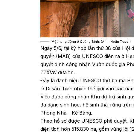
Một hang động ở Quảng Bình. (Ảnh: Netin Travel)
Ngày 5/6, tại kỳ họp lần thứ 38 của Hội
quyển (MAB) của UNESCO diễn ra ở Her
quyết định công nhận Vườn quốc gia Pho
TTXVN
đưa tin.
Đây là danh hiệu UNESCO thứ ba mà Pho
là Di sản thiên nhiên thế giới vào các nă
Việc được công nhận Khu dự trữ sinh quyển
đa dạng sinh học, hệ sinh thái rừng trên 
Phong Nha – Kẻ Bàng.
Theo hồ sơ được UNESCO phê duyệt, Khu
diện tích hơn 515.830 ha, gồm vùng lõi 