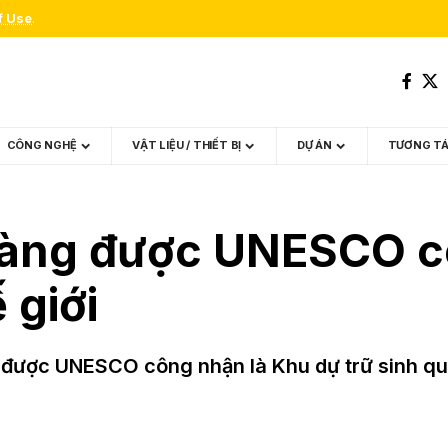
f Use
.
CÔNG NGHỆ
VẬT LIỆU / THIẾT BỊ
DỰ ÁN
TƯƠNG T
Bàng được UNESCO c
 giới
ược UNESCO công nhận là Khu dự trữ sinh quyể