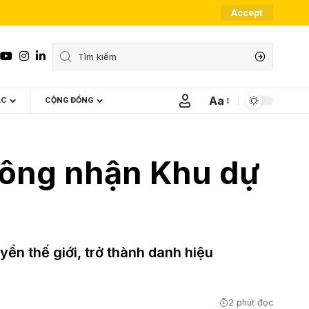
Accept
Aa
ÁC
CỘNG ĐỒNG
Font
Resizer
ông nhận Khu dự
n thế giới, trở thành danh hiệu
2 phút đọc