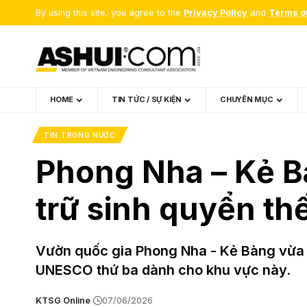
By using this site, you agree to the
Privacy Policy
and
Terms o
HOME
TIN TỨC / SỰ KIỆN
CHUYÊN MỤC
TIN TRONG NƯỚC
Phong Nha – Kẻ 
trữ sinh quyển thế
Vườn quốc gia Phong Nha - Kẻ Bàng vừa đ
UNESCO thứ ba dành cho khu vực này.
KTSG Online
07/06/2026