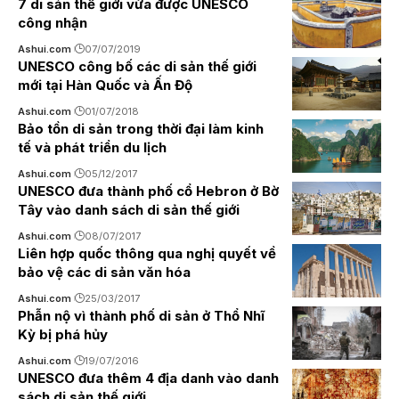
7 di sản thế giới vừa được UNESCO
công nhận
Ashui.com
07/07/2019
UNESCO công bố các di sản thế giới
mới tại Hàn Quốc và Ấn Độ
Ashui.com
01/07/2018
Bảo tồn di sản trong thời đại làm kinh
tế và phát triển du lịch
Ashui.com
05/12/2017
UNESCO đưa thành phố cổ Hebron ở Bờ
Tây vào danh sách di sản thế giới
Ashui.com
08/07/2017
Liên hợp quốc thông qua nghị quyết về
bảo vệ các di sản văn hóa
Ashui.com
25/03/2017
Phẫn nộ vì thành phố di sản ở Thổ Nhĩ
Kỳ bị phá hủy
Ashui.com
19/07/2016
UNESCO đưa thêm 4 địa danh vào danh
sách di sản thế giới