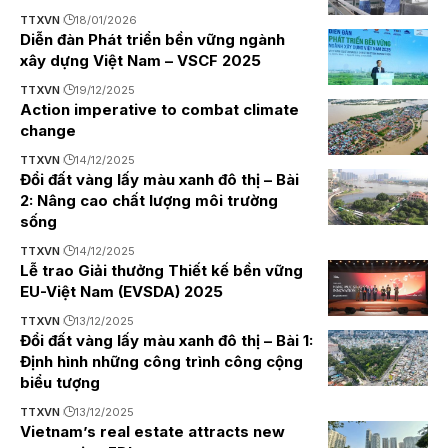
TTXVN
18/01/2026
Diễn đàn Phát triển bền vững ngành
xây dựng Việt Nam – VSCF 2025
TTXVN
19/12/2025
Action imperative to combat climate
change
TTXVN
14/12/2025
Đổi đất vàng lấy màu xanh đô thị – Bài
2: Nâng cao chất lượng môi trường
sống
TTXVN
14/12/2025
Lễ trao Giải thưởng Thiết kế bền vững
EU-Việt Nam (EVSDA) 2025
TTXVN
13/12/2025
Đổi đất vàng lấy màu xanh đô thị – Bài 1:
Định hình những công trình công cộng
biểu tượng
TTXVN
13/12/2025
Vietnam’s real estate attracts new