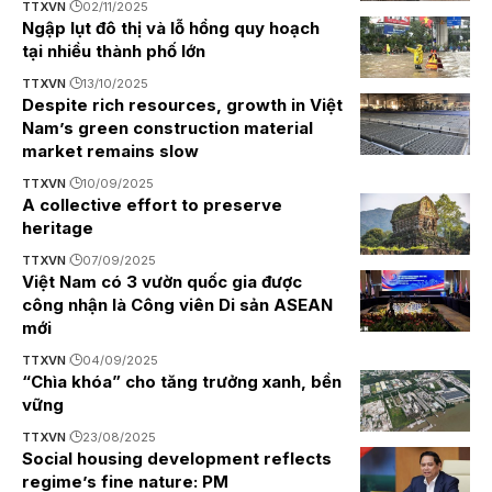
TTXVN
02/11/2025
Ngập lụt đô thị và lỗ hổng quy hoạch
tại nhiều thành phố lớn
TTXVN
13/10/2025
Despite rich resources, growth in Việt
Nam’s green construction material
market remains slow
TTXVN
10/09/2025
A collective effort to preserve
heritage
TTXVN
07/09/2025
Việt Nam có 3 vườn quốc gia được
công nhận là Công viên Di sản ASEAN
mới
TTXVN
04/09/2025
“Chìa khóa” cho tăng trưởng xanh, bền
vững
TTXVN
23/08/2025
Social housing development reflects
regime’s fine nature: PM