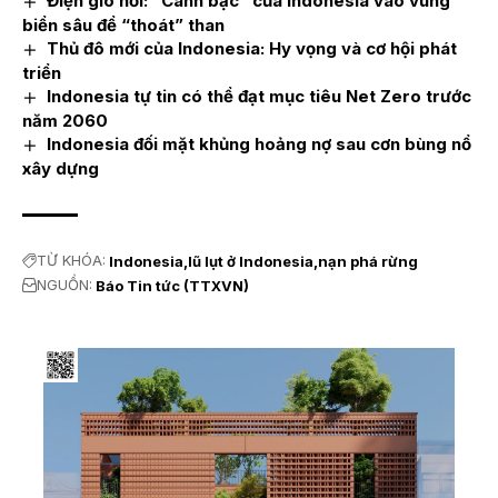
Điện gió nổi: “Canh bạc” của Indonesia vào vùng
biển sâu để “thoát” than
Thủ đô mới của Indonesia: Hy vọng và cơ hội phát
triển
Indonesia tự tin có thể đạt mục tiêu Net Zero trước
năm 2060
Indonesia đối mặt khủng hoảng nợ sau cơn bùng nổ
xây dựng
TỪ KHÓA:
Indonesia
lũ lụt ở Indonesia
nạn phá rừng
NGUỒN:
Báo Tin tức (TTXVN)