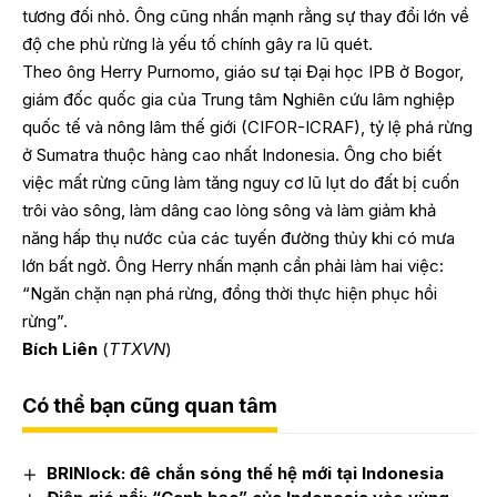
tương đối nhỏ. Ông cũng nhấn mạnh rằng sự thay đổi lớn về
độ che phủ rừng là yếu tố chính gây ra lũ quét.
Theo ông Herry Purnomo, giáo sư tại Đại học IPB ở Bogor,
giám đốc quốc gia của Trung tâm Nghiên cứu lâm nghiệp
quốc tế và nông lâm thế giới (CIFOR-ICRAF), tỷ lệ phá rừng
ở Sumatra thuộc hàng cao nhất Indonesia. Ông cho biết
việc mất rừng cũng làm tăng nguy cơ lũ lụt do đất bị cuốn
trôi vào sông, làm dâng cao lòng sông và làm giảm khả
năng hấp thụ nước của các tuyến đường thủy khi có mưa
lớn bất ngờ. Ông Herry nhấn mạnh cần phải làm hai việc:
“Ngăn chặn nạn phá rừng, đồng thời thực hiện phục hồi
rừng”.
Bích Liên
(
TTXVN
)
Có thể bạn cũng quan tâm
BRINlock: đê chắn sóng thế hệ mới tại Indonesia