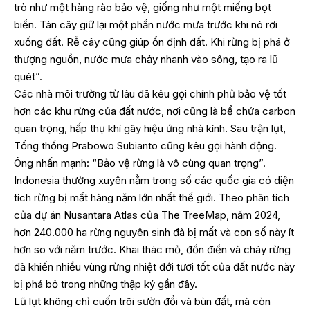
trò như một hàng rào bảo vệ, giống như một miếng bọt
biển. Tán cây giữ lại một phần nước mưa trước khi nó rơi
xuống đất. Rễ cây cũng giúp ổn định đất. Khi rừng bị phá ở
thượng nguồn, nước mưa chảy nhanh vào sông, tạo ra lũ
quét”.
Các nhà môi trường từ lâu đã kêu gọi chính phủ bảo vệ tốt
hơn các khu rừng của đất nước, nơi cũng là bể chứa carbon
quan trọng, hấp thụ khí gây hiệu ứng nhà kính. Sau trận lụt,
Tổng thống Prabowo Subianto cũng kêu gọi hành động.
Ông nhấn mạnh: “Bảo vệ rừng là vô cùng quan trọng”.
Indonesia thường xuyên nằm trong số các quốc gia có diện
tích rừng bị mất hàng năm lớn nhất thế giới. Theo phân tích
của dự án Nusantara Atlas của The TreeMap, năm 2024,
hơn 240.000 ha rừng nguyên sinh đã bị mất và con số này ít
hơn so với năm trước. Khai thác mỏ, đồn điền và cháy rừng
đã khiến nhiều vùng rừng nhiệt đới tươi tốt của đất nước này
bị phá bỏ trong những thập kỷ gần đây.
Lũ lụt không chỉ cuốn trôi sườn đồi và bùn đất, mà còn