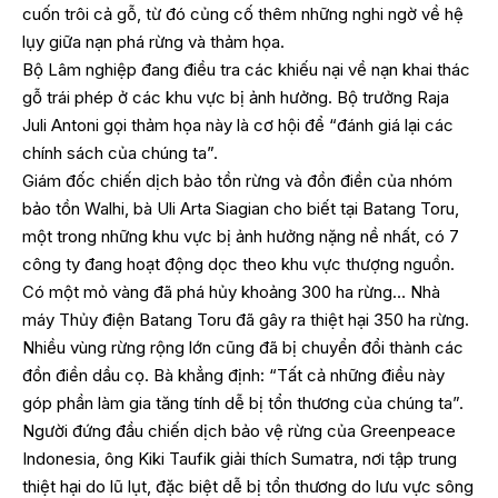
cuốn trôi cả gỗ, từ đó củng cố thêm những nghi ngờ về hệ
lụy giữa nạn phá rừng và thảm họa.
Bộ Lâm nghiệp đang điều tra các khiếu nại về nạn khai thác
gỗ trái phép ở các khu vực bị ảnh hưởng. Bộ trưởng Raja
Juli Antoni gọi thảm họa này là cơ hội để “đánh giá lại các
chính sách của chúng ta”.
Giám đốc chiến dịch bảo tồn rừng và đồn điền của nhóm
bảo tồn Walhi, bà Uli Arta Siagian cho biết tại Batang Toru,
một trong những khu vực bị ảnh hưởng nặng nề nhất, có 7
công ty đang hoạt động dọc theo khu vực thượng nguồn.
Có một mỏ vàng đã phá hủy khoảng 300 ha rừng… Nhà
máy Thủy điện Batang Toru đã gây ra thiệt hại 350 ha rừng.
Nhiều vùng rừng rộng lớn cũng đã bị chuyển đổi thành các
đồn điền dầu cọ. Bà khẳng định: “Tất cả những điều này
góp phần làm gia tăng tính dễ bị tổn thương của chúng ta”.
Người đứng đầu chiến dịch bảo vệ rừng của Greenpeace
Indonesia, ông Kiki Taufik giải thích Sumatra, nơi tập trung
thiệt hại do lũ lụt, đặc biệt dễ bị tổn thương do lưu vực sông