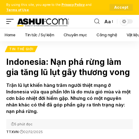
By using this site, you agree to the
Privacy Policy
and
Accept
Terms of Use
.
Aa
Font
Resizer
Home
Tin tức / Sự kiện
Chuyên mục
Công nghệ
Vật liệ
TIN THẾ GIỚI
Indonesia: Nạn phá rừng làm
gia tăng lũ lụt gây thương vong
Trận lũ lụt khiến hàng trăm người thiệt mạng ở
Indonesia vừa qua phần lớn là do mưa gió mùa và một
cơn bão nhiệt đới hiếm gặp. Nhưng có một nguyên
nhân khác có thể đã góp phần gây ra tình trạng này:
nạn phá rừng.
5 phút đọc
TTXVN
02/12/2025