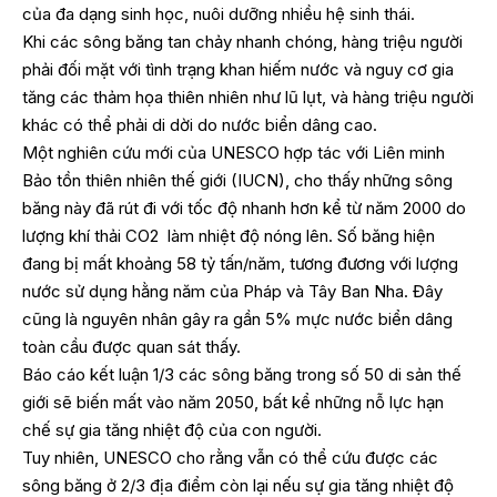
của đa dạng sinh học, nuôi dưỡng nhiều hệ sinh thái.
Khi các sông băng tan chảy nhanh chóng, hàng triệu người
phải đối mặt với tình trạng khan hiếm nước và nguy cơ gia
tăng các thảm họa thiên nhiên như lũ lụt, và hàng triệu người
khác có thể phải di dời do nước biển dâng cao.
Một nghiên cứu mới của UNESCO hợp tác với Liên minh
Bảo tồn thiên nhiên thế giới (IUCN), cho thấy những sông
băng này đã rút đi với tốc độ nhanh hơn kể từ năm 2000 do
lượng khí thải CO2 làm nhiệt độ nóng lên. Số băng hiện
đang bị mất khoảng 58 tỷ tấn/năm, tương đương với lượng
nước sử dụng hằng năm của Pháp và Tây Ban Nha. Đây
cũng là nguyên nhân gây ra gần 5% mực nước biển dâng
toàn cầu được quan sát thấy.
Báo cáo kết luận 1/3 các sông băng trong số 50 di sản thế
giới sẽ biến mất vào năm 2050, bất kể những nỗ lực hạn
chế sự gia tăng nhiệt độ của con người.
Tuy nhiên, UNESCO cho rằng vẫn có thể cứu được các
sông băng ở 2/3 địa điểm còn lại nếu sự gia tăng nhiệt độ