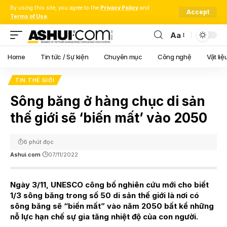
By using this site, you agree to the
Privacy Policy
and
Accept
Terms of Use
.
Aa
Font
Resizer
Home
Tin tức / Sự kiện
Chuyên mục
Công nghệ
Vật liệ
TIN THẾ GIỚI
Sông băng ở hàng chục di sản
thế giới sẽ ‘biến mất’ vào 2050
6 phút đọc
Ashui.com
07/11/2022
Ngày 3/11, UNESCO công bố nghiên cứu mới cho biết
1/3 sông băng trong số 50 di sản thế giới là nơi có
sông băng sẽ “biến mất” vào năm 2050 bất kể những
nỗ lực hạn chế sự gia tăng nhiệt độ của con người.