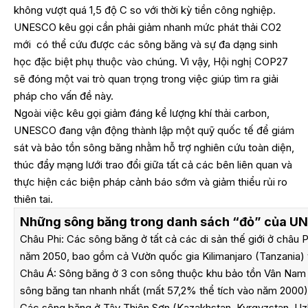
không vượt quá 1,5 độ C so với thời kỳ tiền công nghiệp.
UNESCO kêu gọi cần phải giảm nhanh mức phát thải CO2
mới có thể cứu được các sông băng và sự đa dạng sinh
học đặc biệt phụ thuộc vào chúng. Vì vậy, Hội nghị COP27
sẽ đóng một vai trò quan trọng trong việc giúp tìm ra giải
pháp cho vấn đề này.
Ngoài việc kêu gọi giảm đáng kể lượng khí thải carbon,
UNESCO đang vận động thành lập một quỹ quốc tế để giám
sát và bảo tồn sông băng nhằm hỗ trợ nghiên cứu toàn diện,
thúc đẩy mạng lưới trao đổi giữa tất cả các bên liên quan và
thực hiện các biện pháp cảnh báo sớm và giảm thiểu rủi ro
thiên tai.
Những sông băng trong danh sách “đỏ” của U
Châu Phi: Các sông băng ở tất cả các di sản thế giới ở châu 
năm 2050, bao gồm cả Vườn quốc gia Kilimanjaro (Tanzania) 
Châu Á: Sông băng ở 3 con sông thuộc khu bảo tồn Vân Nam 
sông băng tan nhanh nhất (mất 57,2% thể tích vào năm 2000)
Các sông băng ở Tây Thiên Sơn (Kazakhstan, Kyrgyzstan, Uz