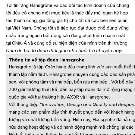
Tôi tin rằng Hansgrohe và các đối tác kinh doanh của chúng
tôi đều có chung một mục tiêu là thúc đẩy mối quan hệ hợp
tác thành công, gia tăng giá trị cho tất cả các bên liên quan
tại Việt Nam. Chúng tôi sẽ tiếp tục đạt được chỗ đứng vững
chắc trong ngành bất động sản đang phát triển nhanh nhất
tại Châu Á và củng cố sự hiện diện của mình trên thị trường.
Cảm ơn bà đã dành thời gian cho buổi trò chuyện này!
Thông tin về tập đoàn Hansgrohe
Hansgrohe là tập đoàn hàng đầu trong lĩnh vực sản xuất thiết
thành lập năm 1901. Hansgrohe chuyên cung cấp các sản phẩ
sen, vòi phòng tắm và nhà bếp, bồn rửa nhà bếp . Với bề dày 
700 giải thưởng thiết kế, đến nay tập đoàn đã mở rộng mạng l
quốc gia với hai thương hiệu AXOR và Hansgrohe.
Với thông điệp “
Innovation, Design and Quality and Respons
mang các sản phẩm đầy tính thuyết phục đến với khách hàng 
tượng và chất lượng bền vững. Hiện này, Hansgrohe đã nắm g
hữu đang hoạt động và có hành động mạnh mẽ chống lại các
Để biết thêm các thông tin chi tiết từ Hansgrohe, vui lòng tru