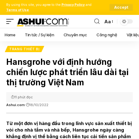
By using this site, you agree to the
Privacy Policy
and
Accept
Terms of Use
.
Aa
Font
Resizer
Home
Tin tức / Sự kiện
Chuyên mục
Công nghệ
Vật liệ
TRANG THIẾT BỊ
Hansgrohe với định hướng
chiến lược phát triển lâu dài tại
thị trường Việt Nam
11 phút đọc
Ashui.com
18/10/2022
Từ một đơn vị hàng đầu trong lĩnh vực sản xuất thiết bị
vòi cho nhà tắm và nhà bếp, Hansgrohe ngày càng
khẳng định vị thế bằng cách liên tục cải tiến sản phẩm