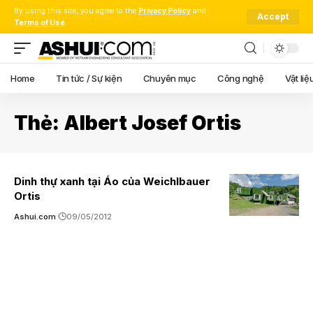
By using this site, you agree to the
Privacy Policy
and
Accept
Terms of Use
.
Home
Tin tức / Sự kiện
Chuyên mục
Công nghệ
Vật liệ
Thẻ:
Albert Josef Ortis
Dinh thự xanh tại Áo của Weichlbauer
Ortis
Ashui.com
09/05/2012