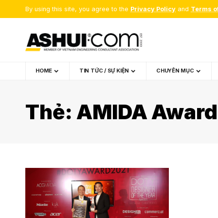
By using this site, you agree to the
Privacy Policy
and
Terms o
HOME
TIN TỨC / SỰ KIỆN
CHUYÊN MỤC
Thẻ:
AMIDA Award