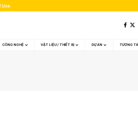
f Use
.
CÔNG NGHỆ
VẬT LIỆU / THIẾT BỊ
DỰ ÁN
TƯƠNG T