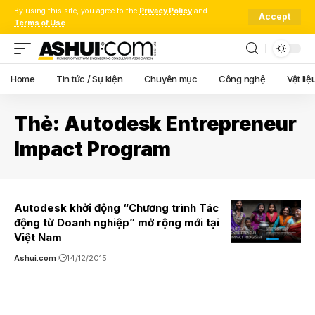
By using this site, you agree to the
Privacy Policy
and
Accept
Terms of Use
.
Home
Tin tức / Sự kiện
Chuyên mục
Công nghệ
Vật liệ
Thẻ:
Autodesk Entrepreneur
Impact Program
Autodesk khởi động “Chương trình Tác
động từ Doanh nghiệp” mở rộng mới tại
Việt Nam
Ashui.com
14/12/2015