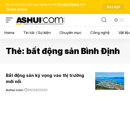
By using this site, you agree to the
Privacy Policy
and
Accept
Terms of Use
.
Home
Tin tức / Sự kiện
Chuyên mục
Công nghệ
Vật liệ
Thẻ:
bất động sản Bình Định
Bất động sản kỳ vọng vào thị trường
mới nổi
Ashui.com
29/09/2020