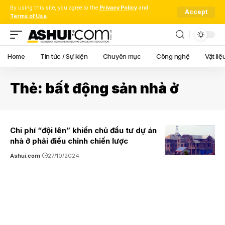
By using this site, you agree to the
Privacy Policy
and
Accept
Terms of Use
.
Home
Tin tức / Sự kiện
Chuyên mục
Công nghệ
Vật liệ
Thẻ:
bất động sản nhà ở
Chi phí “đội lên” khiến chủ đầu tư dự án
nhà ở phải điều chỉnh chiến lược
Ashui.com
27/10/2024