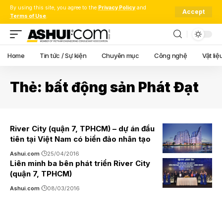
By using this site, you agree to the
Privacy Policy
and
Accept
Terms of Use
.
Home
Tin tức / Sự kiện
Chuyên mục
Công nghệ
Vật liệ
Thẻ:
bất động sản Phát Đạt
River City (quận 7, TPHCM) – dự án đầu
tiên tại Việt Nam có biển đảo nhân tạo
Ashui.com
25/04/2016
Liên minh ba bên phát triển River City
(quận 7, TPHCM)
Ashui.com
08/03/2016