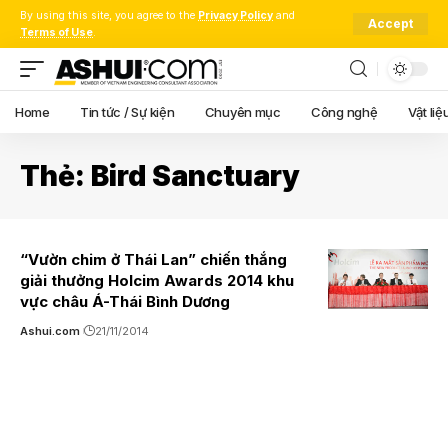
By using this site, you agree to the
Privacy Policy
and
Accept
Terms of Use
.
Home
Tin tức / Sự kiện
Chuyên mục
Công nghệ
Vật liệ
Thẻ:
Bird Sanctuary
“Vườn chim ở Thái Lan” chiến thắng
giải thưởng Holcim Awards 2014 khu
vực châu Á-Thái Bình Dương
Ashui.com
21/11/2014