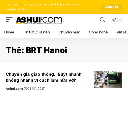
By using this site, you agree to the
Privacy Policy
and
Accept
Terms of Use
.
Home
Tin tức / Sự kiện
Chuyên mục
Công nghệ
Vật liệ
Thẻ:
BRT Hanoi
Chuyên gia giao thông: ‘Buýt nhanh
không nhanh vì cách làm nửa vời’
Ashui.com
08/01/2017