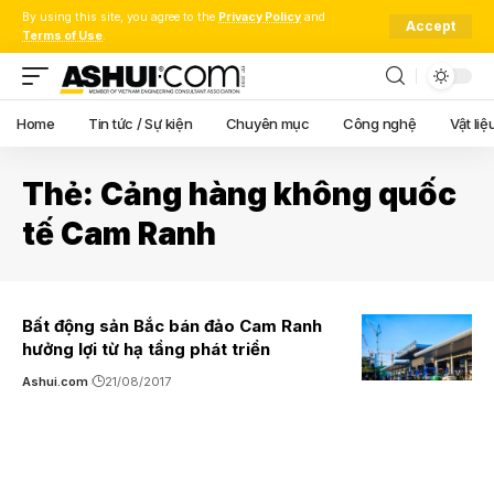
By using this site, you agree to the
Privacy Policy
and
Accept
Terms of Use
.
Home
Tin tức / Sự kiện
Chuyên mục
Công nghệ
Vật liệ
Thẻ:
Cảng hàng không quốc
tế Cam Ranh
Bất động sản Bắc bán đảo Cam Ranh
hưởng lợi từ hạ tầng phát triển
Ashui.com
21/08/2017