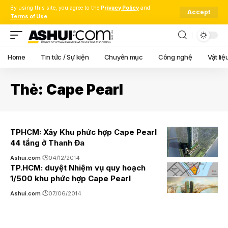
By using this site, you agree to the
Privacy Policy
and
Accept
Terms of Use
.
Home
Tin tức / Sự kiện
Chuyên mục
Công nghệ
Vật liệ
Thẻ:
Cape Pearl
TPHCM: Xây Khu phức hợp Cape Pearl
44 tầng ở Thanh Đa
Ashui.com
04/12/2014
TP.HCM: duyệt Nhiệm vụ quy hoạch
1/500 khu phức hợp Cape Pearl
Ashui.com
07/06/2014