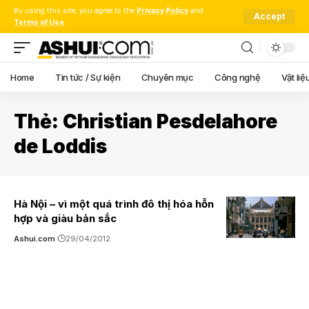
By using this site, you agree to the
Privacy Policy
and
Accept
Terms of Use
.
Home
Tin tức / Sự kiện
Chuyên mục
Công nghệ
Vật liệ
Thẻ:
Christian Pesdelahore
de Loddis
Hà Nội – vì một quá trình đô thị hóa hỗn
hợp và giàu bản sắc
Ashui.com
29/04/2012