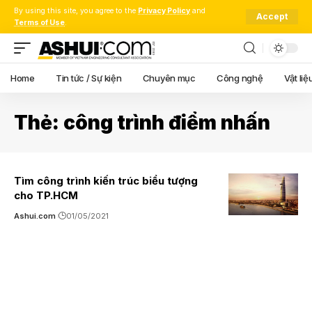
By using this site, you agree to the
Privacy Policy
and
Accept
Terms of Use
.
Home
Tin tức / Sự kiện
Chuyên mục
Công nghệ
Vật liệ
Thẻ:
công trình điểm nhấn
Tìm công trình kiến trúc biểu tượng
cho TP.HCM
Ashui.com
01/05/2021