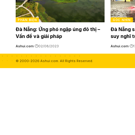
PHẢN BIỆN
GÓC NHÌN
Đà Nẵng: Ứng phó ngập úng đô thị –
Đà Nẵng sa
Vấn đề và giải pháp
suy nghĩ 
Ashui.com
02/08/2023
Ashui.com
1
© 2000-2026 Ashui.com. All Rights Reserved.