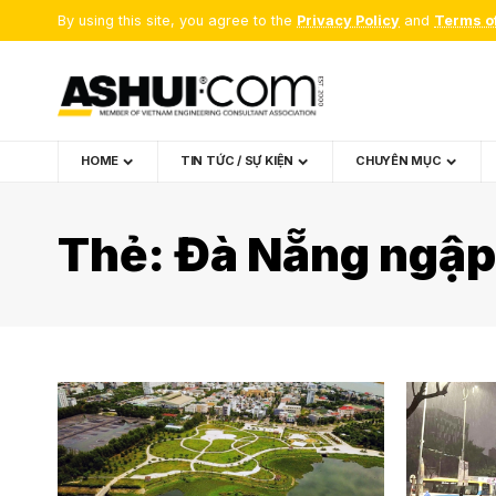
By using this site, you agree to the
Privacy Policy
and
Terms o
HOME
TIN TỨC / SỰ KIỆN
CHUYÊN MỤC
Thẻ:
Đà Nẵng ngập 