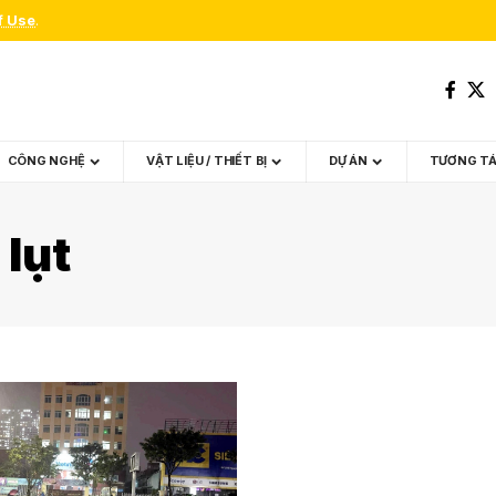
f Use
.
CÔNG NGHỆ
VẬT LIỆU / THIẾT BỊ
DỰ ÁN
TƯƠNG T
lụt