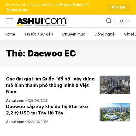
By using this site, you agree to the
Privacy Policy
and
Accept
Terms of Use
.
Home
Tin tức / Sự kiện
Chuyên mục
Công nghệ
Vật liệ
Thẻ:
Daewoo EC
Các đại gia Hàn Quốc “đổ bộ” xây dựng
mô hình thành phố thông minh ở Việt
Nam
Ashui.com
28/06/2021
Daewoo sắp xây khu đô thị Starlake
2,2 tỷ USD tại Tây Hồ Tây
Ashui.com
22/06/2016