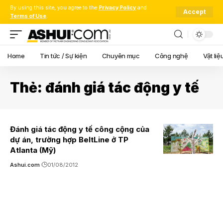
By using this site, you agree to the
Privacy Policy
and
Accept
Terms of Use
.
Home
Tin tức / Sự kiện
Chuyên mục
Công nghệ
Vật liệ
Thẻ:
đánh giá tác động y tế
Đánh giá tác động y tế công cộng của
dự án, trường hợp BeltLine ở TP
Atlanta (Mỹ)
Ashui.com
01/08/2012