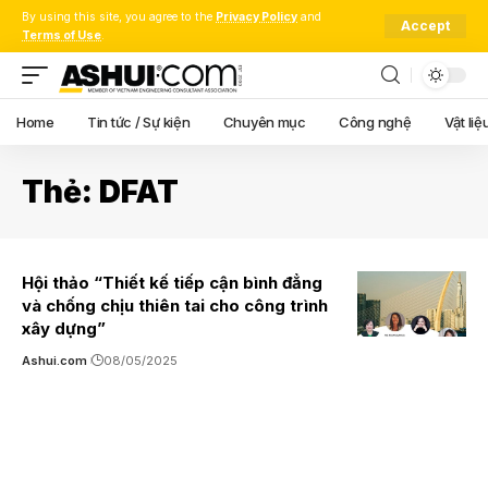
By using this site, you agree to the
Privacy Policy
and
Accept
Terms of Use
.
Home
Tin tức / Sự kiện
Chuyên mục
Công nghệ
Vật liệ
Thẻ:
DFAT
Hội thảo “Thiết kế tiếp cận bình đẳng
và chống chịu thiên tai cho công trình
xây dựng”
Ashui.com
08/05/2025