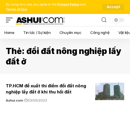
By using this site, you agree to the
Privacy Policy
and
Accept
Terms of Use
.
Home
Tin tức / Sự kiện
Chuyên mục
Công nghệ
Vật liệ
Thẻ:
đổi đất nông nghiệp lấy
đất ở
TP.HCM đề xuất thí điểm đổi đất nông
nghiệp lấy đất ở khi thu hồi đất
Ashui.com
03/05/2023