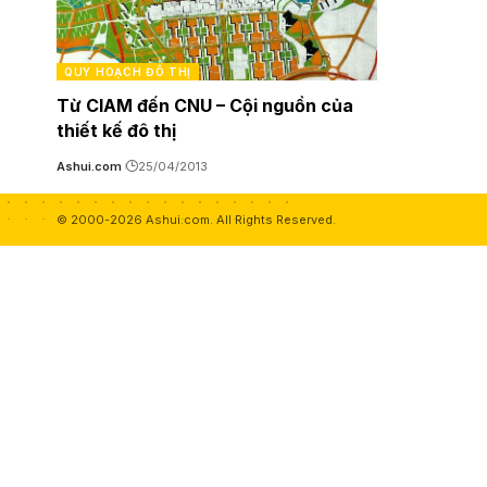
QUY HOẠCH ĐÔ THỊ
Từ CIAM đến CNU – Cội nguồn của
thiết kế đô thị
Ashui.com
25/04/2013
© 2000-2026 Ashui.com. All Rights Reserved.