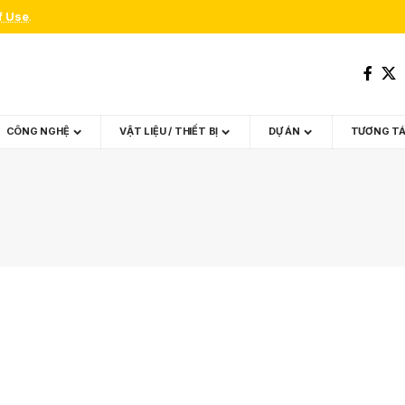
f Use
.
CÔNG NGHỆ
VẬT LIỆU / THIẾT BỊ
DỰ ÁN
TƯƠNG T