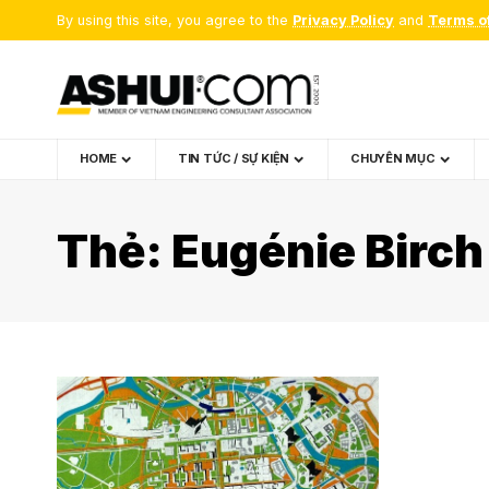
By using this site, you agree to the
Privacy Policy
and
Terms o
HOME
TIN TỨC / SỰ KIỆN
CHUYÊN MỤC
Thẻ:
Eugénie Birch