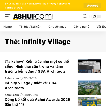
By using this site, you agree to the
Privacy Policy
and
Accept
Terms of Use
.
Home
Tin tức / Sự kiện
Chuyên mục
Công nghệ
Vật liệ
Thẻ:
Infinity Village
[Talkshow] Kiến trúc như một cơ thể
sống: Hình thái sân trong và tăng
trưởng bền vững / G8A Architects
Ashui.com
17/01/2026
Infinity Village / thiết kế: G8A
Architects
Ashui.com
03/01/2026
Công bố kết quả Ashui Awards 2025
(lần thứ 14)