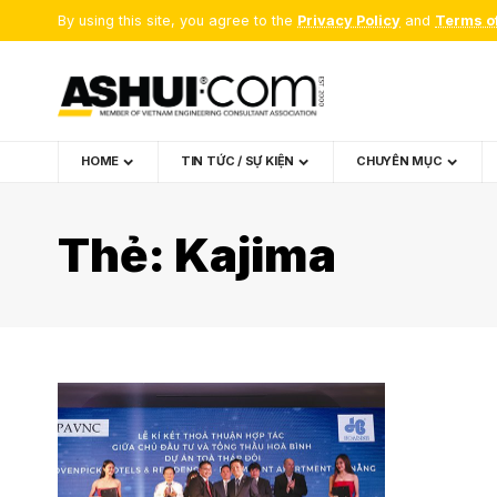
By using this site, you agree to the
Privacy Policy
and
Terms o
HOME
TIN TỨC / SỰ KIỆN
CHUYÊN MỤC
Thẻ:
Kajima