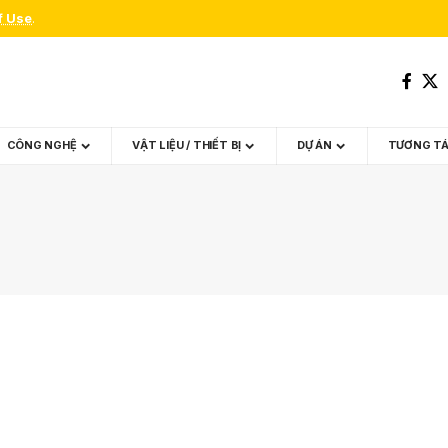
f Use
.
CÔNG NGHỆ
VẬT LIỆU / THIẾT BỊ
DỰ ÁN
TƯƠNG T