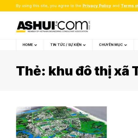
By using this site, you agree to the
Privacy Policy
and
Terms o
HOME
TIN TỨC / SỰ KIỆN
CHUYÊN MỤC
Thẻ:
khu đô thị xã