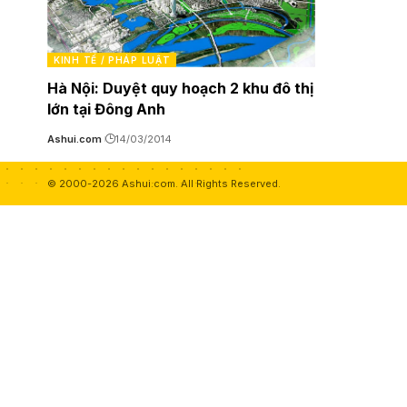
KINH TẾ / PHÁP LUẬT
Hà Nội: Duyệt quy hoạch 2 khu đô thị
lớn tại Đông Anh
Ashui.com
14/03/2014
© 2000-2026 Ashui.com. All Rights Reserved.