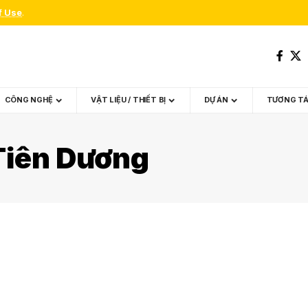
f Use
.
CÔNG NGHỆ
VẬT LIỆU / THIẾT BỊ
DỰ ÁN
TƯƠNG T
 Tiên Dương