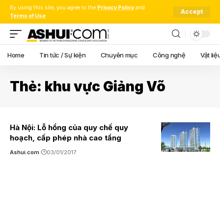
By using this site, you agree to the
Privacy Policy
and
Accept
Terms of Use
.
Home
Tin tức / Sự kiện
Chuyên mục
Công nghệ
Vật liệ
Thẻ:
khu vực Giảng Võ
Hà Nội: Lỗ hổng của quy chế quy
hoạch, cấp phép nhà cao tầng
Ashui.com
03/01/2017